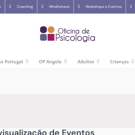
s
Coaching
Mindfulness
Workshops e Eventos
ia Portugal
OP Angola
Adultos
Crianças
isualização de Eventos