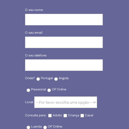
O seu nome
O seu email
O seu telefone
Onde?
Portugal
Angola
Presencial
OP Online
Local:
Consulta para:
Adulto
Criança
Casal
Luanda
OP Online