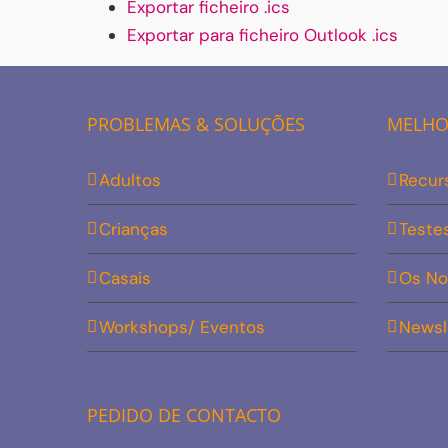
Exportar ficheiro .ics
Exportar para ficheiro Outlook .ics
PROBLEMAS & SOLUÇÕES
MELHOR
Adultos
Recur
Crianças
Teste
Casais
Os No
Workshops/ Eventos
Newsl
PEDIDO DE CONTACTO