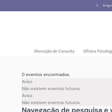
Skip
Artigo
to
content
Marcação de Consulta
Oficina Psicolog
0 eventos encontrados.
Eventos
Aviso
Não existem eventos futuros.
Aviso
Não existem eventos futuros.
Navegação de pesquisa e v