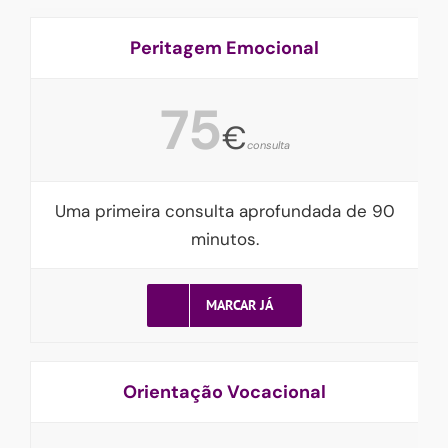
Peritagem Emocional
Interessado(a) em ser mais feliz?
75
€
Então não perca nenhuma das dicas de saúde e bem-estar
consulta
que a Oficina de Psicologia envia gratuitamente. E
ganhe
de presente o nosso curso
que o(a) ensina a ficar calmo(a)
em poucos minutos!
Uma primeira consulta aprofundada de 90
minutos.
RECEBER
MARCAR JÁ
NÃO OBRIGADO
Orientação Vocacional