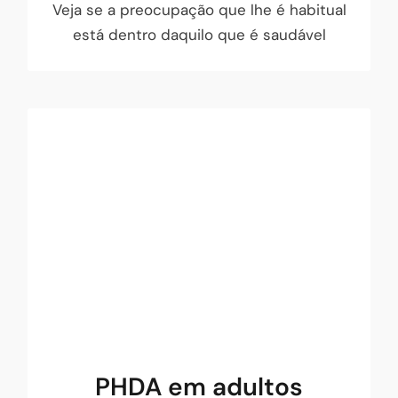
Veja se a preocupação que lhe é habitual
está dentro daquilo que é saudável
As suas dificuldades poderão ser
PHDA?
PHDA
A Perturbação de Hiperatividade com
Défice de Atenção (PHDA) resulta de uma
alteração neurobiológica. É uma
perturbação do desenvolvimento que se
caracteriza por défice de
PHDA em adultos
atenção/concentração, impulsividade e/ou