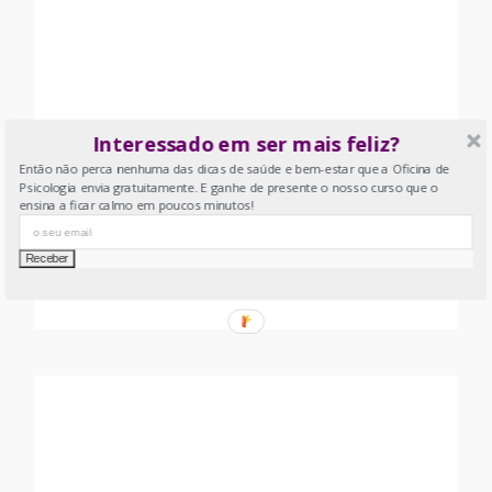
encaramos é crítica para o resultado final.
Neste teste, poderá aperceber-se do nível
de stress que sente na sua vida, por
oposto a uma medida de stress
Interessado em ser mais feliz?
quantificado como se todos reagíssemos
Stress percebido
Então não perca nenhuma das dicas de saúde e bem-estar que a Oficina de
da mesma forma aos acontecimentos de
Psicologia envia gratuitamente. E ganhe de presente o nosso curso que o
vida.
ensina a ficar calmo em poucos minutos!
É o stress sentido que lhe dá uma boa
medida do impacto do stress real no seu
FAÇA O TESTE!
organismo
Estará em risco de burnout?
Burnout