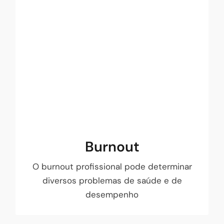
Muitas vezes, é difícil dizer se é cansaço,
depressão, ansiedade, stress ou burnout.
Mas quando surgem determinados
sintomas, em contexto profissional, o risco
de burnout sobe e convém tomar
precauções e medidas que visem resolver
este problema.
FAÇA O TESTE!
Burnout
O burnout profissional pode determinar
diversos problemas de saúde e de
desempenho