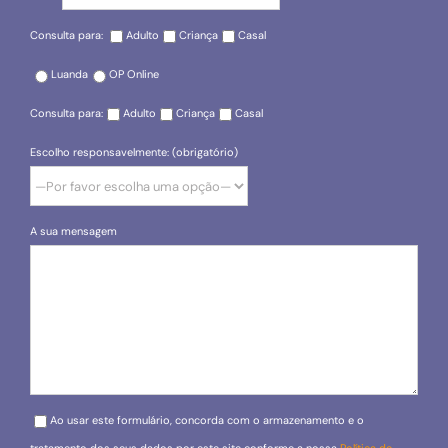
Consulta para:
Adulto
Criança
Casal
Luanda
OP Online
Consulta para:
Adulto
Criança
Casal
Escolho responsavelmente: (obrigatório)
A sua mensagem
Please leave this field empty.
Ao usar este formulário, concorda com o armazenamento e o