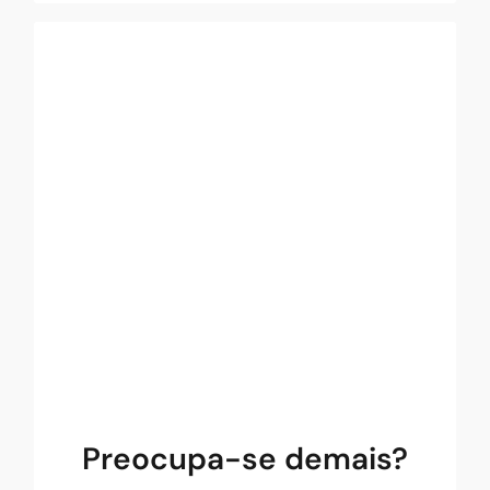
Os seus níveis de preocupação são
saudáveis?
Preocupação
Os níveis de preocupação muito elevados
podem indicar a presença de uma
perturbação ansiosa e podem, também,
torná-lo vulnerável à ansiedade e
diminuirem-lhe a qualidade de vida.
FAÇA O TESTE!
Preocupa-se demais?