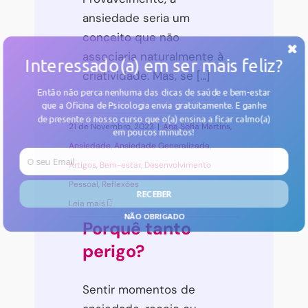
ansiedade seria um
conceito que não
associaria naturalmente à
Interessado(a) em ser mais feliz?
criatividade. Mas, se [...]
Então não perca nenhuma das dicas de saúde e bem-estar
que a Oficina de Psicologia envia gratuitamente. E
ganhe
de presente o nosso curso
que o(a) ensina a ficar calmo(a)
21 de Novembro, 2023
|
Ana Sofia Martins
,
em poucos minutos!
Ansiedade
,
Ansiedade Generalizada
,
Artigos
,
Bem-estar
,
Desenvolvimento
Pessoal
,
Reflexões
RECEBER
Leia mais
NÃO OBRIGADO
Porquê tanto
perigo?
Sentir momentos de