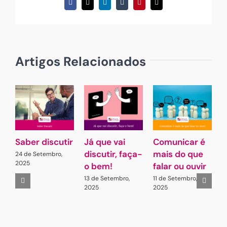
Facebook
X
LinkedIn
Tumblr
Pinterest
Email
(necessário
mas
não
publicado)
Artigos Relacionados
Saber discutir
Já que vai
Comunicar é
G
discutir, faça-
mais do que
L
24 de Setembro,
2025
o bem!
falar ou ouvir
A
13 de Setembro,
11 de Setembro,
2
2025
2025