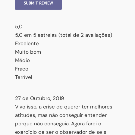
SUBMIT REVIEW
5,0
5,0 em 5 estrelas (total de 2 avaliações)
Excelente
Muito bom
Médio
Fraco
Terrível
Interessado(a) em ser mais feliz?
27 de Outubro, 2019
Vivo isso, a crise de querer ter melhores
Então não perca nenhuma das dicas de saúde e bem-estar
que a Oficina de Psicologia envia gratuitamente. E
ganhe
atitudes, mas não conseguir entender
de presente o nosso curso
que o(a) ensina a ficar calmo(a)
porque não conseguia. Agora farei o
em poucos minutos!
exercício de ser o observador de se si