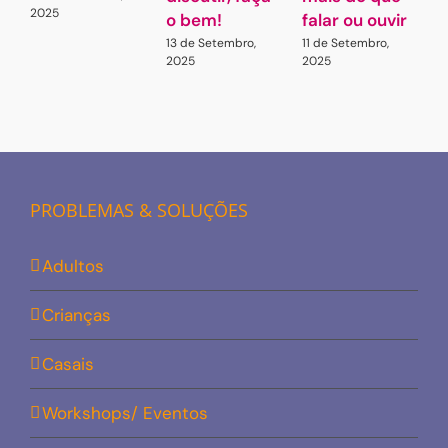
2025
o bem!
falar ou ouvir
5
13 de Setembro,
11 de Setembro,
2025
2025
PROBLEMAS & SOLUÇÕES
Adultos
Crianças
Casais
Workshops/ Eventos