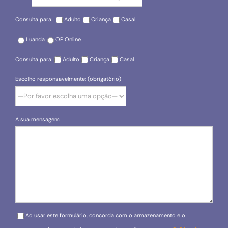
Consulta para:
Adulto
Criança
Casal
Luanda
OP Online
Consulta para:
Adulto
Criança
Casal
Escolho responsavelmente: (obrigatório)
A sua mensagem
Please leave this field empty.
Ao usar este formulário, concorda com o armazenamento e o