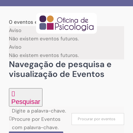
Skip
to
content
0 eventos encontrados.
Eventos
Aviso
Não existem eventos futuros.
for
Aviso
Não existem eventos futuros.
06/08/2026
Navegação de pesquisa e
visualização de Eventos
Pesquisar
Digite a palavra-chave.
Procure por Eventos
com palavra-chave.