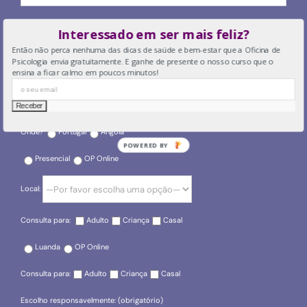
O seu email
Interessado em ser mais feliz?
Então não perca nenhuma das dicas de saúde e bem-estar que a Oficina de
Psicologia envia gratuitamente. E ganhe de presente o nosso curso que o
ensina a ficar calmo em poucos minutos!
O seu telefone
Onde?
Portugal
Angola
POWERED BY
Presencial
OP Online
Local:
Consulta para:
Adulto
Criança
Casal
Luanda
OP Online
Consulta para:
Adulto
Criança
Casal
Escolho responsavelmente: (obrigatório)