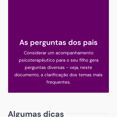
As perguntas dos pais
As perguntas dos pais
Considerar um acompanhamento
psicoterapêutico para o seu filho gera
perguntas diversas - veja, neste
documento, a clarificação dos temas mais
As perguntas dos pais
frequentes.
718.69 KB
1 file(s)
Download
Algumas dicas