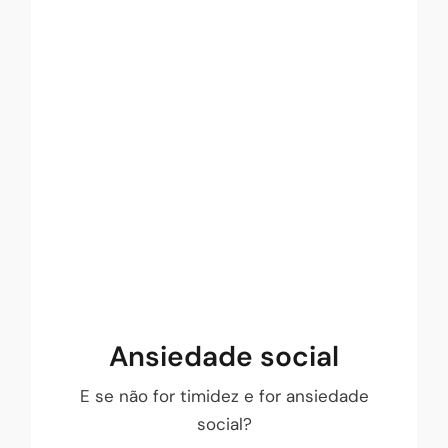
Ansiedade social
expressa-se de várias
ansiedade social
A
formas em pessoas diferentes e tem
impactos muito diversos. No entanto, os
critérios clínicos permitem avaliar a sua
presença. Se for caso disso, marque
consulta!
FAÇA O TESTE!
Ansiedade social
E se não for timidez e for ansiedade
social?