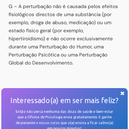
G – A perturbação não é causada pelos efeitos
fisiológicos directos de uma substância (por
exemplo, droga de abuso, medicação) ou um
estado físico geral (por exemplo,
hipertiroidismo) e não ocorre exclusivamente
durante uma Perturbação do Humor, uma
Perturbação Psicótica ou uma Perturbação
Global do Desenvolvimento.
Interessado(a) em ser mais feliz?
Então não perca nenhuma das dicas de saúde e bem-estar
que a Oficina de Psicologia envia gratuitamente. E
ganhe
EXEMPLOS DE
de presente o nosso curso
que o(a) ensina a ficar calmo(a)
em poucos minutos!