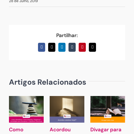
28 de Julho, 2019
Partilhar:
Facebook
X
LinkedIn
Tumblr
Pinterest
Email
(necessário
mas
não
publicado)
Artigos Relacionados
Como
Acordou
Divagar para
S