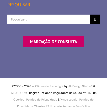
PESQUISAR
Procurar
por
MARCAÇÃO DE CONSULTA
©2008 -
2026 —
Oficina de Psicologia
by
JA Design Studio®
&
WLUST.COM
| Registo Entidade Reguladora da Saúde nº E117885
Cookies
|
Política de Privacidade
|
Avisos Legais
|
Política de
Privacidade Clientes PT
|
Livro de Reclamações Online