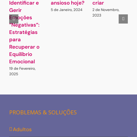
Identificar e
ansioso hoje?
criar
e
Gerir
G
5 de Janeiro, 2024
2 de Novembro,
2023
Emoções
Q
“Negativas”:
3
2
Estratégias
para
Recuperar o
Equilíbrio
Emocional
19 de Fevereiro,
2025
PROBLEMAS & SOLUÇÕES
Adultos