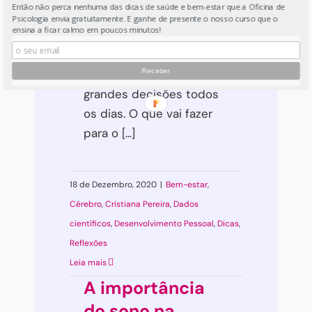
Então não perca nenhuma das dicas de saúde e bem-estar que a Oficina de
tomar uma
Psicologia envia gratuitamente. E ganhe de presente o nosso curso que o
decisão?
ensina a ficar calmo em poucos minutos!
Tomamos pequenas e
grandes decisões todos
os dias. O que vai fazer
para o [...]
18 de Dezembro, 2020
|
Bem-estar
,
Cérebro
,
Cristiana Pereira
,
Dados
científicos
,
Desenvolvimento Pessoal
,
Dicas
,
Reflexões
Leia mais
A importância
do sono na