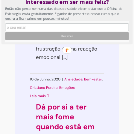
Interessado em ser mais feliz?
tolerância à
Então não perca nenhuma das dicas de saúde e bem-estar que a Oficina de
frustração
Psicologia envia gratuitamente. E ganhe de presente o nosso curso que o
ensina a ficar calmo em poucos minutos!
Como lidar com a baixa
tolerância à frustração A
frustração é uma reacção
emocional [...]
10 de Junho, 2020
|
Ansiedade
,
Bem-estar
,
Cristiana Pereira
,
Emoções
Leia mais
Dá por si a ter
mais fome
quando está em