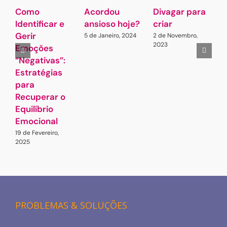
Como
Acordou
Divagar para
S
Identificar e
ansioso hoje?
criar
e
Gerir
G
5 de Janeiro, 2024
2 de Novembro,
2023
Emoções
Q
“Negativas”:
3
2
Estratégias
para
Recuperar o
Equilíbrio
Emocional
19 de Fevereiro,
2025
PROBLEMAS & SOLUÇÕES