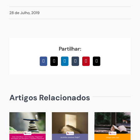
28 de Julho, 2019
Partilhar:
Facebook
X
LinkedIn
Tumblr
Pinterest
Email
(necessário
mas
não
publicado)
Artigos Relacionados