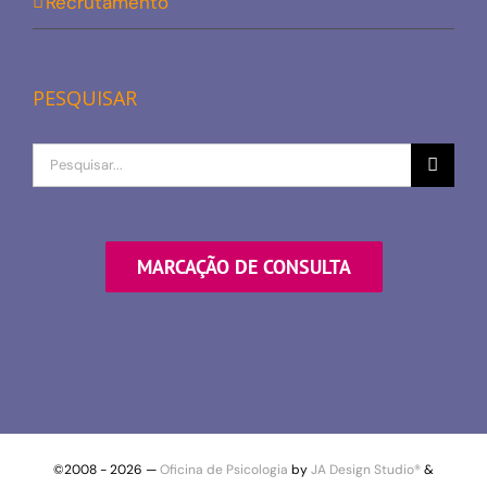
Recrutamento
PESQUISAR
Procurar
por
MARCAÇÃO DE CONSULTA
©2008 -
2026 —
Oficina de Psicologia
by
JA Design Studio®
&