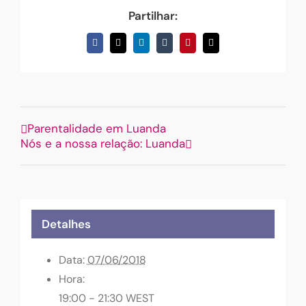
Partilhar:
Facebook
X
LinkedIn
Tumblr
Pinterest
Email
(necessário
mas
não
publicado)
Parentalidade em Luanda
Nós e a nossa relação: Luanda
Detalhes
Data:
07/06/2018
Hora:
19:00 - 21:30
WEST