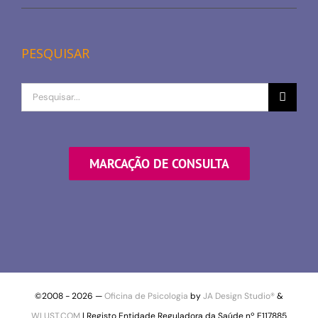
PESQUISAR
Procurar
por
MARCAÇÃO DE CONSULTA
©2008 -
2026 —
Oficina de Psicologia
by
JA Design Studio®
&
WLUST.COM
| Registo Entidade Reguladora da Saúde nº E117885