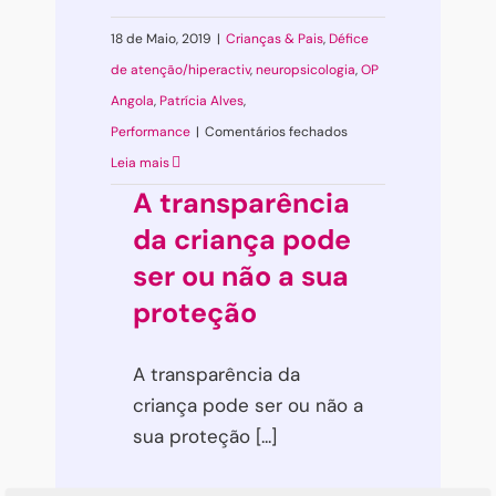
18 de Maio, 2019
|
Crianças & Pais
,
Défice
de atenção/hiperactiv
,
neuropsicologia
,
OP
Angola
,
Patrícia Alves
,
em
Performance
|
Comentários fechados
Desacelerar
Leia mais
o
A transparência
pensamento
da criança pode
ser ou não a sua
proteção
A transparência da
criança pode ser ou não a
sua proteção [...]