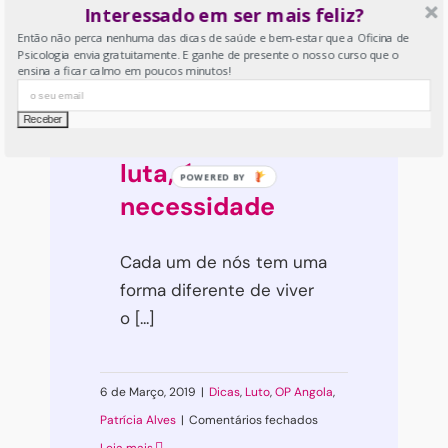
Interessado em ser mais feliz?
23 de Abril, 2019
|
Artigos
,
Crianças & Pais
,
Então não perca nenhuma das dicas de saúde e bem-estar que a Oficina de
Família
,
OP Angola
,
Patrícia
Psicologia envia gratuitamente. E ganhe de presente o nosso curso que o
ensina a ficar calmo em poucos minutos!
em
Alves
|
Comentários fechados
A
Leia mais
transparência
O luto não é uma
da
luta, é uma
criança
necessidade
pode
ser
Cada um de nós tem uma
ou
forma diferente de viver
não
o [...]
a
sua
proteção
6 de Março, 2019
|
Dicas
,
Luto
,
OP Angola
,
em
Patrícia Alves
|
Comentários fechados
O