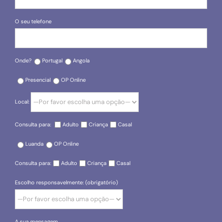
O seu telefone
Onde?
Portugal
Angola
Presencial
OP Online
Local:
Consulta para:
Adulto
Criança
Casal
Luanda
OP Online
Consulta para:
Adulto
Criança
Casal
Escolho responsavelmente: (obrigatório)
A sua mensagem