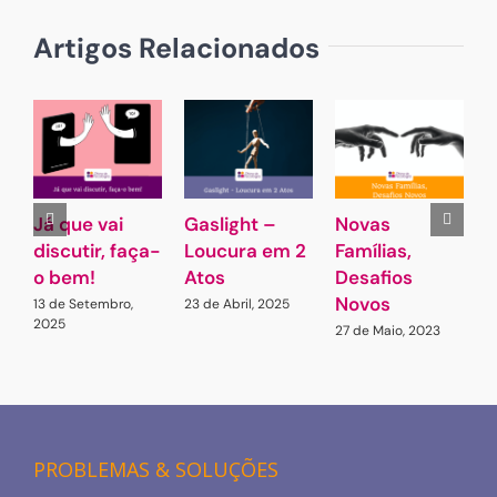
Artigos Relacionados
Já que vai
Gaslight –
Novas
(
discutir, faça-
Loucura em 2
Famílias,
c
o bem!
Atos
Desafios
F
Novos
P
13 de Setembro,
23 de Abril, 2025
2025
27 de Maio, 2023
1
PROBLEMAS & SOLUÇÕES