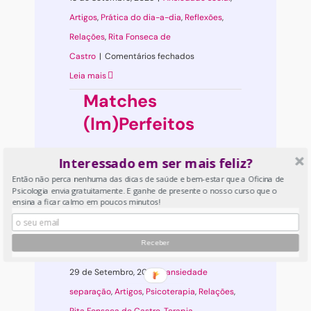
Artigos
,
Prática do dia-a-dia
,
Reflexões
,
Relações
,
Rita Fonseca de
em
Castro
|
Comentários fechados
Já
Leia mais
que
Matches
vai
(Im)Perfeitos
discutir,
faça-
Interessado em ser mais feliz?
Há pouco tempo uma
o
Então não perca nenhuma das dicas de saúde e bem-estar que a Oficina de
amiga anunciou-me que,
Psicologia envia gratuitamente. E ganhe de presente o nosso curso que o
bem!
após cerca de dois
ensina a ficar calmo em poucos minutos!
meses de namoro, [...]
29 de Setembro, 2022
|
ansiedade
separação
,
Artigos
,
Psicoterapia
,
Relações
,