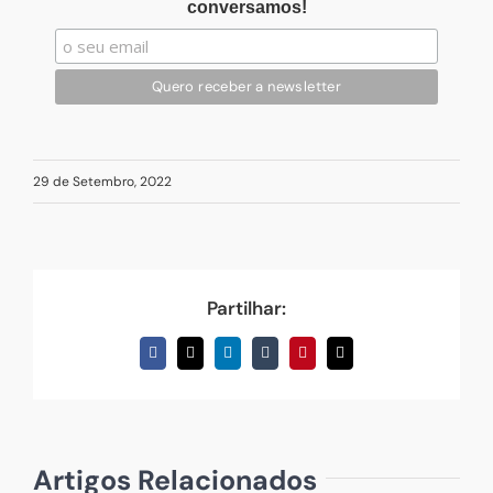
conversamos!
29 de Setembro, 2022
Partilhar:
Facebook
X
LinkedIn
Tumblr
Pinterest
Email
(necessário
mas
não
publicado)
Artigos Relacionados