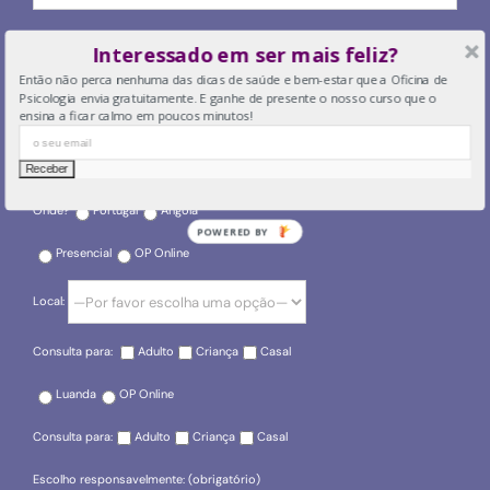
O seu email
Interessado em ser mais feliz?
Então não perca nenhuma das dicas de saúde e bem-estar que a Oficina de
Psicologia envia gratuitamente. E ganhe de presente o nosso curso que o
ensina a ficar calmo em poucos minutos!
O seu telefone
Onde?
Portugal
Angola
POWERED BY
Presencial
OP Online
Local:
Consulta para:
Adulto
Criança
Casal
Luanda
OP Online
Consulta para:
Adulto
Criança
Casal
Escolho responsavelmente: (obrigatório)