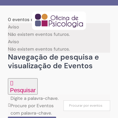
Skip
to
content
0 eventos encontrados.
Eventos
Aviso
Não existem eventos futuros.
for
Aviso
Não existem eventos futuros.
06/08/2026
Navegação de pesquisa e
visualização de Eventos
Pesquisar
Digite a palavra-chave.
Procure por Eventos
com palavra-chave.