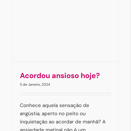
todos que (nos) importam se sentam
à mesa
Ansiedade
Ansiedade Generalizada
Ansiedade
social
Artigos
Atenção Social
Luto
Mariana Pereira
Mindfulness
Natal
Acordou ansioso hoje?
5 de Janeiro, 2024
Conhece aquela sensação de
angústia, aperto no peito ou
inquietação ao acordar de manhã? A
ansiedade matinal não é um