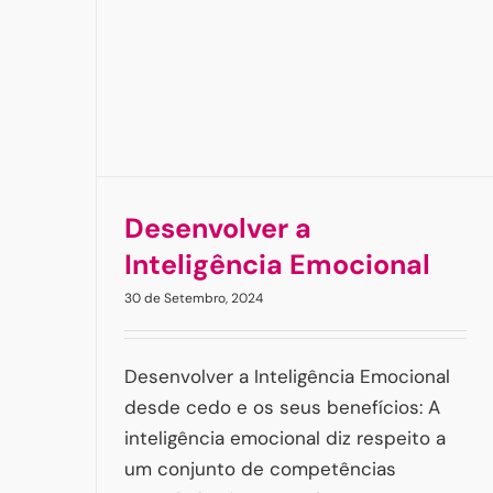
Ansiedade
Ansiedade social
Artigos
Crianças & P
Família
Francisco Mano
Desenvolver a
Inteligência Emocional
30 de Setembro, 2024
Desenvolver a Inteligência Emocional
desde cedo e os seus benefícios: A
inteligência emocional diz respeito a
um conjunto de competências