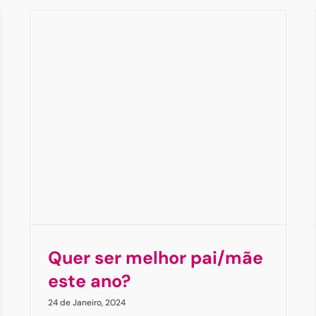
A ansiedade das grandes mudanças
?
– como pode ser vivenciada pelas
crianças?
Ansiedade
Ansiedade Generalizada
Ansiedade
social
Artigos
Crianças & Pais
Leonor Colaço
Quer ser melhor pai/mãe
este ano?
24 de Janeiro, 2024