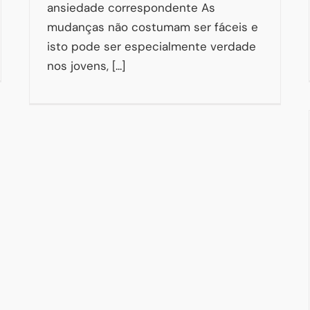
ansiedade correspondente As
mudanças não costumam ser fáceis e
isto pode ser especialmente verdade
nos jovens, [...]
Ansiedade e a Qualidade do Sono
Ana Sofia Martins
Artigos
Bem-estar
Restauração da
Atenção
Sono