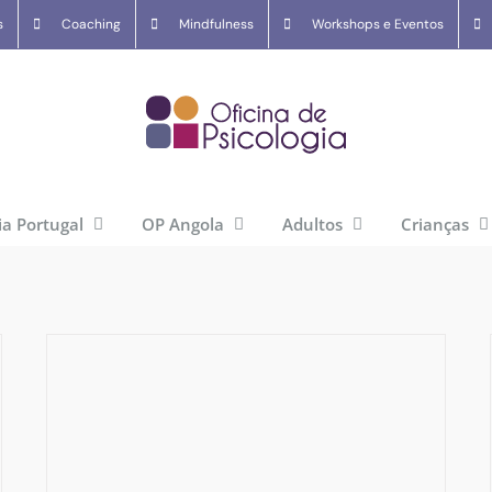
s
Coaching
Mindfulness
Workshops e Eventos
ia Portugal
OP Angola
Adultos
Crianças
Afinal o que é a Inteligência