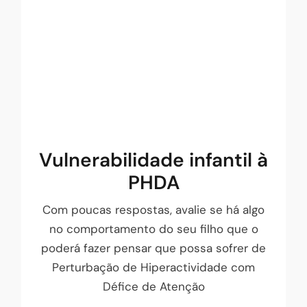
PHDA infanto-juvenil
A Perturbação de Hiperatividade com
Défice de Atenção (PHDA) resulta de uma
alteração neurobiológica. É uma
perturbação do desenvolvimento que se
caracteriza por défice de
atenção/concentração, impulsividade e/ou
Vulnerabilidade infantil à
hiperatividade/atividade motora excessiva.
PHDA
FAÇA O TESTE!
Com poucas respostas, avalie se há algo
no comportamento do seu filho que o
poderá fazer pensar que possa sofrer de
Perturbação de Hiperactividade com
Défice de Atenção