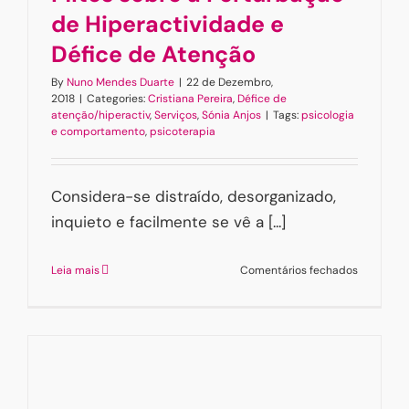
de Hiperactividade e
Défice de Atenção
By
Nuno Mendes Duarte
|
22 de Dezembro,
2018
|
Categories:
Cristiana Pereira
,
Défice de
atenção/hiperactiv
,
Serviços
,
Sónia Anjos
|
Tags:
psicologia
e comportamento
,
psicoterapia
Considera-se distraído, desorganizado,
inquieto e facilmente se vê a [...]
em
Leia mais
Comentários fechados
Mitos
sobre
a
Perturba
de