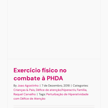
Hiperacti
e
Défice
de
Atenção
Exercício físico no
combate à PHDA
By
Joao Agostinho
|
7 de Dezembro, 2018
|
Categories:
Crianças & Pais
,
Défice de atenção/hiperactiv
,
Família
,
Raquel Carvalho
|
Tags:
Perturbação de Hiperatividade
com Défice de Atenção