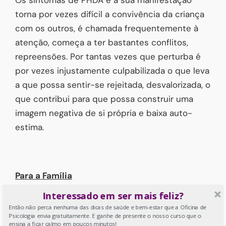
Os sintomas de PHDA e a sua manifestação
torna por vezes difícil a convivência da criança
com os outros, é chamada frequentemente à
atenção, começa a ter bastantes conflitos,
repreensões. Por tantas vezes que perturba é
por vezes injustamente culpabilizada o que leva
a que possa sentir-se rejeitada, desvalorizada, o
que contribui para que possa construir uma
imagem negativa de si própria e baixa auto-
estima.
Para a Família
Interessado em ser mais feliz?
Os pais sentem-se frequentemente cansados,
Então não perca nenhuma das dicas de saúde e bem-estar que a Oficina de
impacientes, com dificuldade em lidar com os
Psicologia envia gratuitamente. E ganhe de presente o nosso curso que o
ensina a ficar calmo em poucos minutos!