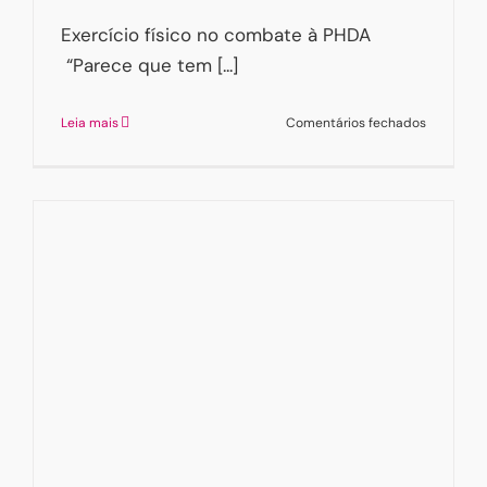
Exercício físico no combate à PHDA
“Parece que tem [...]
em
Leia mais
Comentários fechados
Exercício
físico
no
combate
à
PHDA