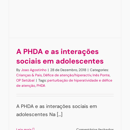
A PHDA e as interações
sociais em adolescentes
By
Joao Agostinho
|
28 de Dezembro, 2018
|
Categories:
Crianças & Pais
,
Défice de atenção/hiperactiv
,
Inês Ponte
,
OP Setúbal
|
Tags:
perturbação de hiperatividade e défice
de atenção
,
PHDA
A PHDA e as interações sociais em
adolescentes Na [...]
em
Leia mais
Comentários fechados