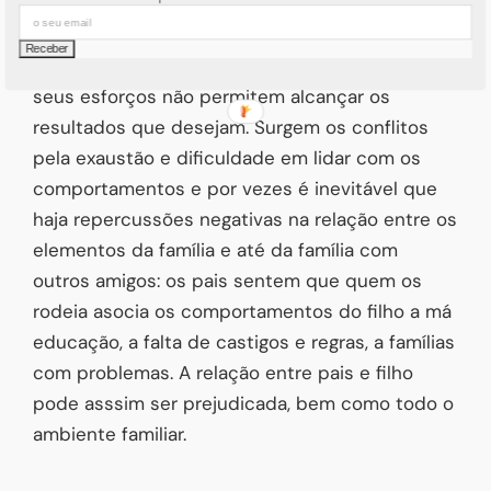
comportamentos da criança e com as queixas
constantes e recados vindos da escolar.
Frequentemente esforçam-se e sentem que os
seus esforços não permitem alcançar os
resultados que desejam. Surgem os conflitos
pela exaustão e dificuldade em lidar com os
comportamentos e por vezes é inevitável que
haja repercussões negativas na relação entre os
elementos da família e até da família com
outros amigos: os pais sentem que quem os
rodeia asocia os comportamentos do filho a má
educação, a falta de castigos e regras, a famílias
com problemas. A relação entre pais e filho
pode asssim ser prejudicada, bem como todo o
ambiente familiar.