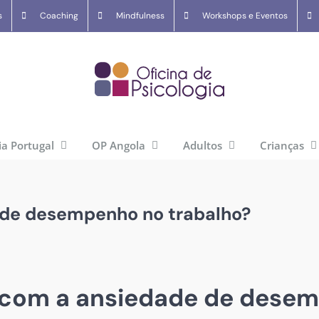
s
Coaching
Mindfulness
Workshops e Eventos
ia Portugal
OP Angola
Adultos
Crianças
 de desempenho no trabalho?
 com a ansiedade de dese