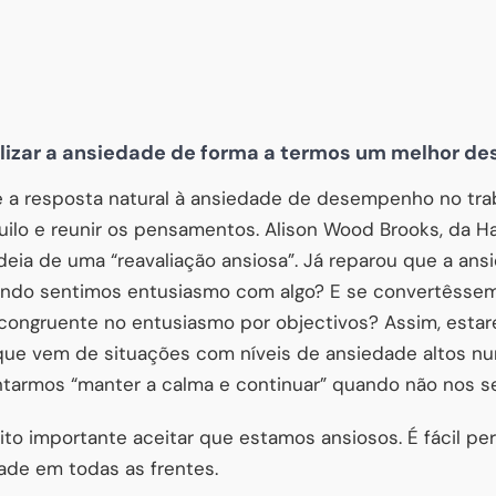
izar a ansiedade de forma a termos um melhor d
a resposta natural à ansiedade de desempenho no traba
uilo e reunir os pensamentos. Alison Wood Brooks, da H
ideia de uma “reavaliação ansiosa”. Já reparou que a a
ando sentimos entusiasmo com algo? E se convertêsse
ngruente no entusiasmo por objectivos? Assim, estare
que vem de situações com níveis de ansiedade altos nu
tarmos “manter a calma e continuar” quando não nos 
uito importante aceitar que estamos ansiosos. É fácil pe
dade em todas as frentes.