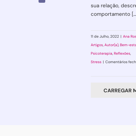
sua relação, desc
comportamento [...
11 de Julho, 2022
|
Ana Ro
Artigos
,
Autor(a)
,
Bem-est
Psicoterapia
,
Reflexões
,
Stress
|
Comentários fec
CARREGAR M