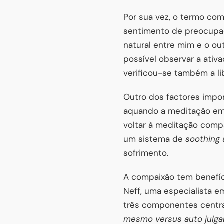
Por sua vez, o termo com
sentimento de preocupaç
natural entre mim e o out
possível observar a ati
verificou-se também a li
Outro dos factores impor
aquando a meditação emp
voltar à meditação compa
um sistema de
soothing
sofrimento.
A compaixão tem benefíc
Neff, uma especialista 
três componentes centra
mesmo versus auto julg