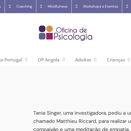
s
Coaching
Mindfulness
Workshops e Eventos
ia Portugal
OP Angola
Adultos
Crianças
Tania Singer, uma investigadora, pediu a
chamado Matthieu Riccard, para realizar
compaixão e uma meditação de empatia, 