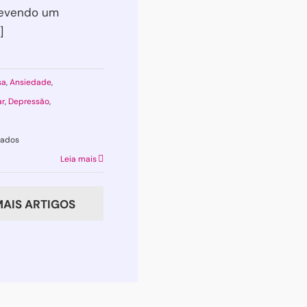
revendo um
]
sa
,
Ansiedade
,
ar
,
Depressão
,
em
hados
Rótulos
Leia mais
que
Usamos
AIS ARTIGOS