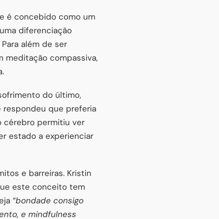
r) e é concebido como um
 uma diferenciação
. Para além de ser
em meditação compassiva,
.
sofrimento do último,
e respondeu que preferia
o cérebro permitiu ver
er estado a experienciar
os e barreiras. Kristin
que este conceito tem
ja “
bondade consigo
nto, e mindfulness