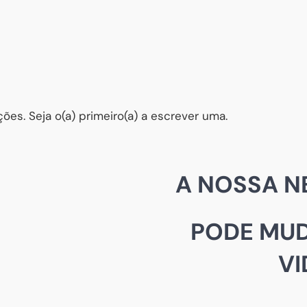
ões. Seja o(a) primeiro(a) a escrever uma.
A NOSSA N
PODE MUD
VI