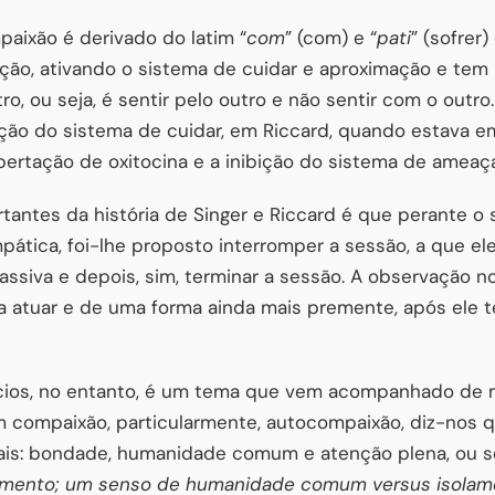
paixão é derivado do latim “
com
” (com) e “
pati
” (sofre
ão, ativando o sistema de cuidar e aproximação e tem
ro, ou seja, é sentir pelo outro e não sentir com o outro
vação do sistema de cuidar, em Riccard, quando estava 
bertação de oxitocina e a inibição do sistema de ameaça
tantes da história de Singer e Riccard é que perante o 
ática, foi-lhe proposto interromper a sessão, a que el
ssiva e depois, sim, terminar a sessão. A observação n
a atuar e de uma forma ainda mais premente, após ele t
ios, no entanto, é um tema que vem acompanhado de mit
em compaixão, particularmente, autocompaixão, diz-nos 
is: bondade, humanidade comum e atenção plena, ou se
amento; um senso de humanidade comum versus isolame