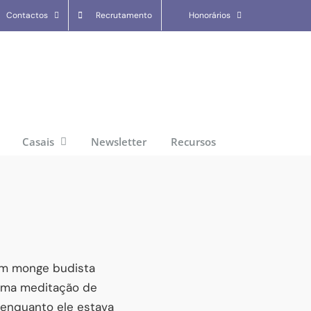
Contactos
Recrutamento
Honorários
Casais
Newsletter
Recursos
 um monge budista
 uma meditação de
enquanto ele estava