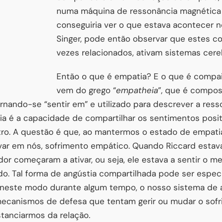
numa máquina de ressonância magnética fu
conseguiria ver o que estava acontecer n
Singer, pode então observar que estes c
vezes relacionados, ativam sistemas cereb
Então o que é empatia? E o que é compa
vem do grego “
empatheia
”, que é compos
ornando-se “sentir em” e utilizado para descrever a res
ia é a capacidade de compartilhar os sentimentos posit
utro. A questão é que, ao mantermos o estado de empa
var em nós, sofrimento empático. Quando Riccard esta
dor começaram a ativar, ou seja, ele estava a sentir o
do. Tal forma de angústia compartilhada pode ser espe
r neste modo durante algum tempo, o nosso sistema de 
 mecanismos de defesa que tentam gerir ou mudar o sofr
stanciarmos da relação.