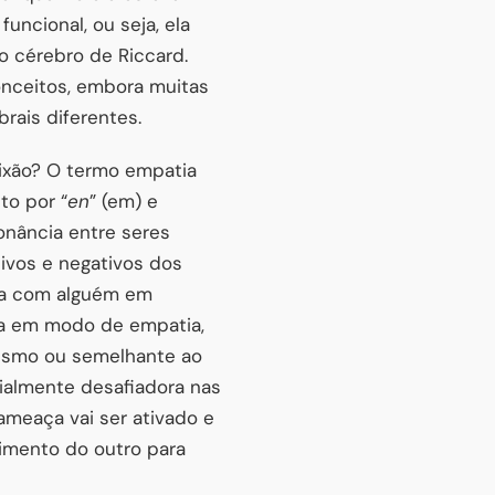
ncional, ou seja, ela
o cérebro de Riccard.
onceitos, embora muitas
rais diferentes.
ixão? O termo empatia
to por “
en
” (em) e
sonância entre seres
ivos e negativos dos
tia com alguém em
va em modo de empatia,
 mesmo ou semelhante ao
cialmente desafiadora nas
ameaça vai ser ativado e
imento do outro para