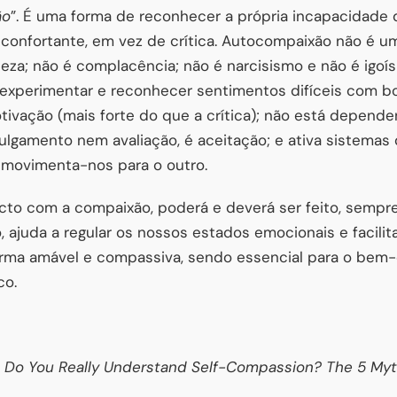
ão
”. É uma forma de reconhecer a própria incapacidade d
econfortante, em vez de crítica. Autocompaixão não é u
eza; não é complacência; não é narcisismo e não é igo
, experimentar e reconhecer sentimentos difíceis com b
motivação (mais forte do que a crítica); não está depend
julgamento nem avaliação, é aceitação; e ativa sistemas
 movimenta-nos para o outro.
cto com a compaixão, poderá e deverá ser feito, sempr
, ajuda a regular os nossos estados emocionais e facili
ma amável e compassiva, sendo essencial para o bem-
co.
Do You Really Understand Self-Compassion? The 5 Myt