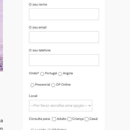
O seu nome
O seu email
O seu telefone
Onde?
Portugal
Angola
Presencial
OP Online
Local:
Consulta para:
Adulto
Criança
Casal
ta
em
Luanda
OP Online