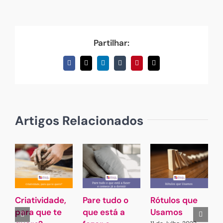
Partilhar:
Facebook
X
LinkedIn
Tumblr
Pinterest
Email
(necessário
mas
não
publicado)
Artigos Relacionados
Criatividade,
Pare tudo o
Rótulos que
C
para que te
que está a
Usamos
E