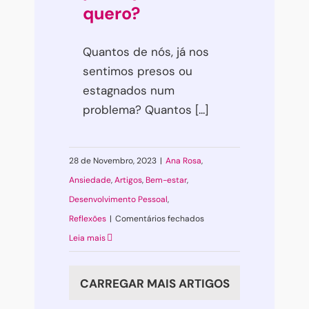
quero?
Quantos de nós, já nos
sentimos presos ou
Interessado(a) em ser mais feliz?
estagnados num
Então não perca nenhuma das dicas de saúde e bem-estar
problema? Quantos [...]
que a Oficina de Psicologia envia gratuitamente. E
ganhe
de presente o nosso curso
que o(a) ensina a ficar calmo(a)
em poucos minutos!
28 de Novembro, 2023
|
Ana Rosa
,
Ansiedade
,
Artigos
,
Bem-estar
,
Desenvolvimento Pessoal
,
RECEBER
em
Reflexões
|
Comentários fechados
NÃO OBRIGADO
Criatividade,
Leia mais
para
que
CARREGAR MAIS ARTIGOS
te