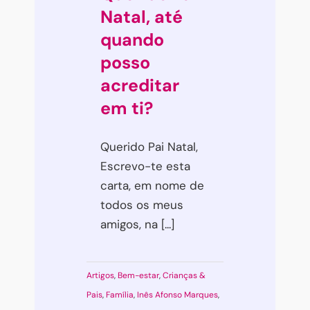
sobre
Natal, até
a
quando
guerra
posso
com
acreditar
as
em ti?
crianças
Querido Pai Natal,
Escrevo-te esta
carta, em nome de
todos os meus
amigos, na [...]
Artigos
,
Bem-estar
,
Crianças &
Pais
,
Família
,
Inês Afonso Marques
,