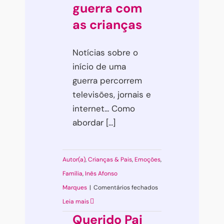
guerra com
as crianças
Notícias sobre o
início de uma
guerra percorrem
televisões, jornais e
internet... Como
abordar [...]
Autor(a)
,
Crianças & Pais
,
Emoções
,
Família
,
Inês Afonso
em
Marques
|
Comentários fechados
Como
Leia mais
falar
Querido Pai