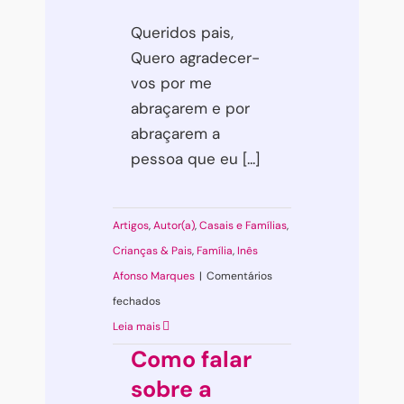
Queridos pais,
Quero agradecer-
vos por me
abraçarem e por
abraçarem a
pessoa que eu [...]
Artigos
,
Autor(a)
,
Casais e Famílias
,
Crianças & Pais
,
Família
,
Inês
Afonso Marques
|
Comentários
em
fechados
Carta
Leia mais
de
Como falar
um
sobre a
Filho