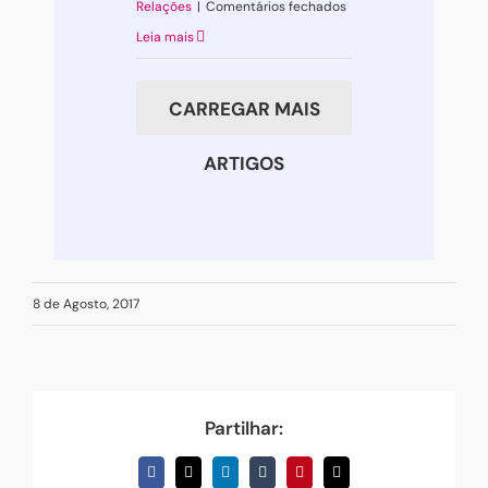
em
Relações
|
Comentários fechados
Querido
Leia mais
Pai
Natal,
CARREGAR MAIS
até
quando
ARTIGOS
posso
acreditar
em
ti?
8 de Agosto, 2017
Partilhar:
Facebook
X
LinkedIn
Tumblr
Pinterest
Email