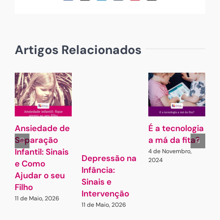
(necessário
mas
não
publicado)
Artigos Relacionados
Ansiedade de
É a tecnologia
A
Separação
a má da fita?
Infantil: Sinais
4 de Novembro,
7
Depressão na
2024
e Como
Infância:
Ajudar o seu
Sinais e
Filho
Intervenção
11 de Maio, 2026
11 de Maio, 2026