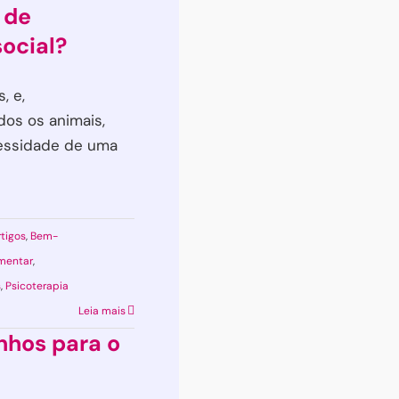
 de
social?
, e,
dos os animais,
cessidade de uma
rtigos
,
Bem-
mentar
,
s
,
Psicoterapia
Leia mais
hos para o