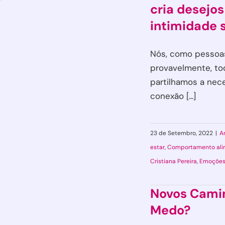
cria desejos
intimidade 
Nós, como pessoas
provavelmente, to
partilhamos a ne
conexão [...]
23 de Setembro, 2022
|
A
estar
,
Comportamento ali
Cristiana Pereira
,
Emoçõe
Novos Camin
Medo?