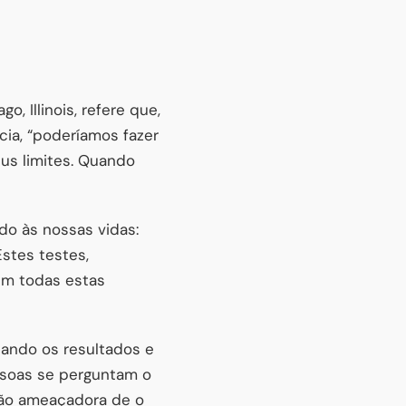
, Illinois, refere que,
ia, “poderíamos fazer
eus limites. Quando
o às nossas vidas:
stes testes,
em todas estas
cando os resultados e
ssoas se perguntam o
não ameaçadora de o