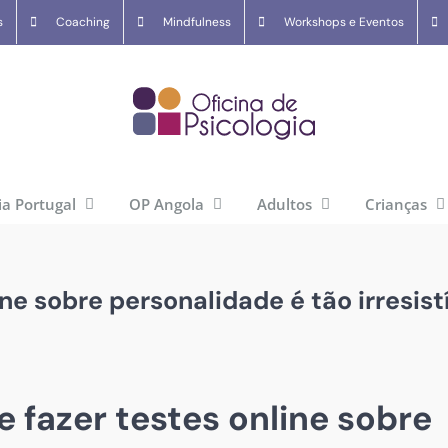
s
Coaching
Mindfulness
Workshops e Eventos
ia Portugal
OP Angola
Adultos
Crianças
ne sobre personalidade é tão irresist
 fazer testes online sobre