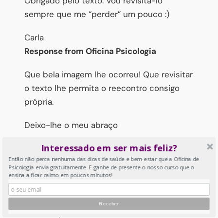
Obrigado pelo texto. Vou revisita-lo
sempre que me “perder” um pouco :)
Carla
Response from Oficina Psicologia
Que bela imagem lhe ocorreu! Que revisitar
o texto lhe permita o reecontro consigo
própria.
Deixo-lhe o meu abraço
Interessado em ser mais feliz?
Cristina Sousa Ferreira
Então não perca nenhuma das dicas de saúde e bem-estar que a Oficina de
Psicologia envia gratuitamente. E ganhe de presente o nosso curso que o
3 de Abril, 2020
ensina a ficar calmo em poucos minutos!
Achei excelente: linguagem acessível,
ideias expostas de modo claro e objetivo –
muito importante.