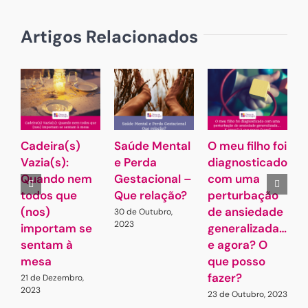
Artigos Relacionados
Cadeira(s)
Saúde Mental
O meu filho foi
J
Vazia(s):
e Perda
diagnosticado
c
Quando nem
Gestacional –
com uma
–
todos que
Que relação?
perturbação
D
(nos)
de ansiedade
I
30 de Outubro,
2023
importam se
generalizada…
B
sentam à
e agora? O
E
mesa
que posso
7
fazer?
21 de Dezembro,
2023
23 de Outubro, 2023