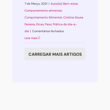
7 de Março, 2021
|
Autor(a)
,
Bem-estar
,
Comportamento alimentar
,
Comportamento Alimentar
,
Cristina Sousa
Ferreira
,
Dicas
,
Peso
,
Prática do dia-a-
em
dia
|
Comentários fechados
Uma
Leia mais
história
de
CARREGAR MAIS ARTIGOS
controlo
alimentar
…