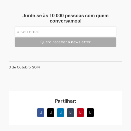
Junte-se às 10.000 pessoas com quem
conversamos!
3 de Outubro, 2014
Partilhar:
Facebook
X
LinkedIn
Tumblr
Pinterest
Email
(necessário
mas
não
publicado)