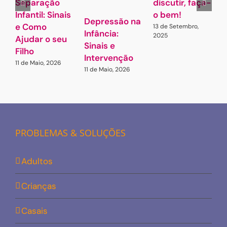
Separação
discutir, faça-
L
Infantil: Sinais
o bem!
A
Depressão na
e Como
13 de Setembro,
2
Infância:
2025
Ajudar o seu
Sinais e
Filho
Intervenção
11 de Maio, 2026
11 de Maio, 2026
PROBLEMAS & SOLUÇÕES
Adultos
Crianças
Casais