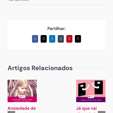
Partilhar:
Facebook
X
LinkedIn
Tumblr
Pinterest
Email
(necessário
mas
não
publicado)
Artigos Relacionados
Ansiedade de
Já que vai
G