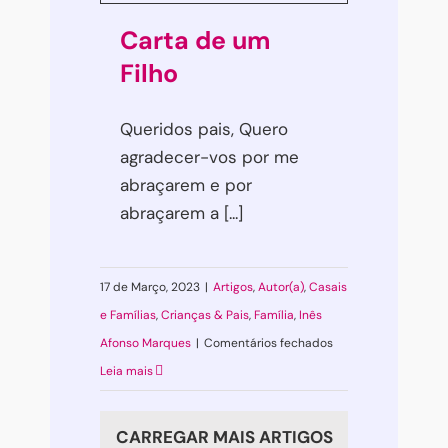
Carta de um
Filho
Queridos pais, Quero
agradecer-vos por me
abraçarem e por
abraçarem a [...]
17 de Março, 2023
|
Artigos
,
Autor(a)
,
Casais
e Famílias
,
Crianças & Pais
,
Família
,
Inês
em
Afonso Marques
|
Comentários fechados
Carta
Leia mais
de
um
CARREGAR MAIS ARTIGOS