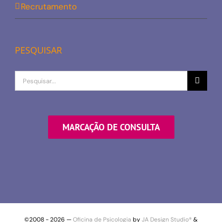
Recrutamento
PESQUISAR
Procurar
por
MARCAÇÃO DE CONSULTA
©2008 -
2026 —
Oficina de Psicologia
by
JA Design Studio®
&