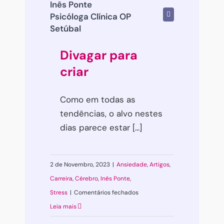
Inês Ponte
Psicóloga Clínica OP
Setúbal
Divagar para
criar
Como em todas as
tendências, o alvo nestes
dias parece estar [...]
2 de Novembro, 2023
|
Ansiedade
,
Artigos
,
Carreira
,
Cérebro
,
Inês Ponte
,
em
Stress
|
Comentários fechados
Divagar
Leia mais
para