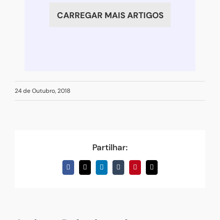
criar
CARREGAR MAIS ARTIGOS
24 de Outubro, 2018
Partilhar:
Facebook
X
LinkedIn
Tumblr
Pinterest
Email
(necessário
mas
não
publicado)