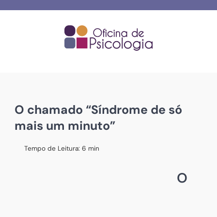
Skip
to
content
O chamado “Síndrome de só
mais um minuto”
Tempo de Leitura:
6
min
O