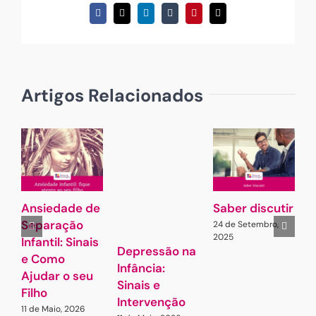
Facebook
X
LinkedIn
Tumblr
Pinterest
Email
(necessário
mas
não
publicado)
Artigos Relacionados
Ansiedade de
Saber discutir
J
Separação
d
24 de Setembro,
2025
Infantil: Sinais
o
Depressão na
e Como
1
Infância:
2
Ajudar o seu
Sinais e
Filho
Intervenção
11 de Maio, 2026