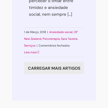
perceber o limiar entre
timidez e ansiedade
social, nem sempre [...]
1 de Março, 2018
|
Ansiedade social
,
OP
New Zealand
,
Psicoterapia
,
Sara Taveira
,
em
Serviços
|
Comentários fechados
Quase
Leia mais
tudo
sobre
CARREGAR MAIS ARTIGOS
ansiedade
social