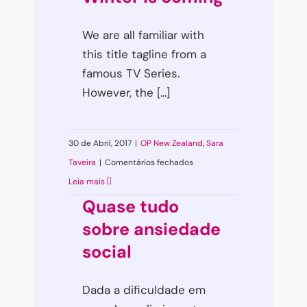
We are all familiar with
this title tagline from a
famous TV Series.
However, the [...]
30 de Abril, 2017
|
OP New Zealand
,
Sara
em
Taveira
|
Comentários fechados
Winter
Leia mais
is
Quase tudo
coming
sobre ansiedade
social
Dada a dificuldade em