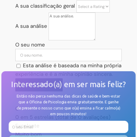
A sua classificação geral
A sua análise
O seu nome
Esta análise é baseada na minha própria
experiência e é a minha opinião sincera.
Interessado(a) em ser mais feliz?
SUBMIT REVIEW
Então não perca nenhuma das dicas de saúde e bem-estar
que a Oficina de Psicologia envia gratuitamente. E
ganhe
0
de presente o nosso curso
que o(a) ensina a ficar calmo(a)
em poucos minutos!
0 em 5 estrelas (total de 0 avaliações)
Excelente
Muito bom