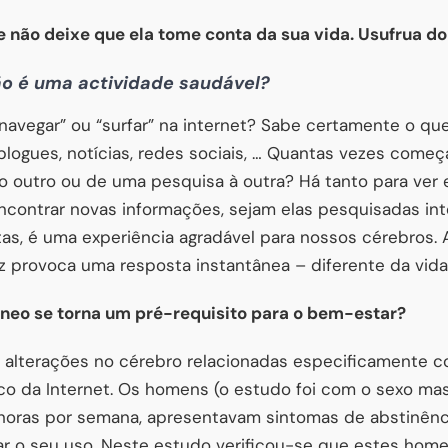
e não deixe que ela tome conta da sua vida. Usufrua do
não é uma actividade saudável?
avegar” ou “surfar” na internet? Sabe certamente o que
logues, notícias, redes sociais, … Quantas vezes começ
o outro ou de uma pesquisa à outra? Há tanto para ver 
Encontrar novas informações, sejam elas pesquisadas i
s, é uma experiência agradável para nossos cérebros.
 provoca uma resposta instantânea – diferente da vida 
âneo se torna um pré-requisito para o bem-estar?
alterações no cérebro relacionadas especificamente c
co da Internet. Os homens (o estudo foi com o sexo mas
 horas por semana, apresentavam sintomas de abstinênc
ar o seu uso. Neste estudo verificou-se que estes ho