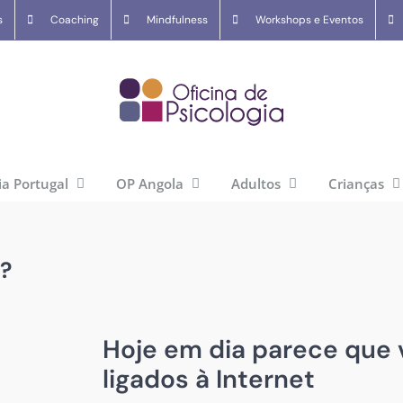
s
Coaching
Mindfulness
Workshops e Eventos
ia Portugal
OP Angola
Adultos
Crianças
?
Hoje em dia parece que
ligados à Internet