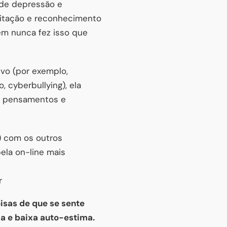
 de depressão e
eitação e reconhecimento
m nunca fez isso que
vo (por exemplo,
cyberbullying), ela
os pensamentos e
) com os outros
pela on-line mais
r
isas de que se sente
a e baixa auto-estima.