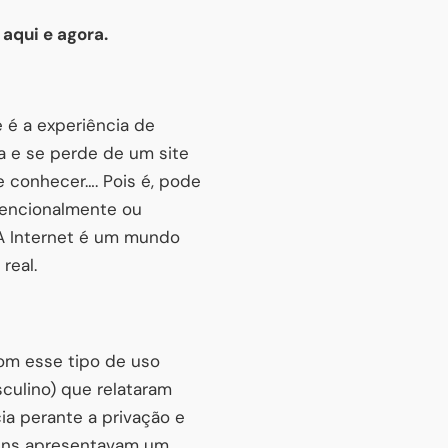
 aqui e agora.
 é a experiência de
a e se perde de um site
e conhecer…. Pois é, pode
ntencionalmente ou
 A Internet é um mundo
real.
om esse tipo de uso
culino) que relataram
ia perante a privação e
mens apresentavam um