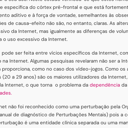
 especifica do córtex pré-frontal e que está fortemen
nto aditivo e à força de vontade, semelhantes às obse
ões de causa-efeito não são, no entanto, claras. As alt
sivo da Internet, mas igualmente as diferenças de vol
 o uso excessivo da Internet.
 pode ser feita entre vícios específicos da Internet, co
do na Internet. Algumas pesquisas revelaram não ser a In
a proporciona, como no caso dos vídeo-jogos. Como os a
s (20 a 29 anos) são os maiores utilizadores da Interne
da Internet, o que torna o problema da
dependência
da 
ades.
rnet não foi reconhecido como uma perturbação pela Or
nual de diagnóstico de Perturbações Mentais) pois a c
perturbação é uma entidade clínica separada ou uma man