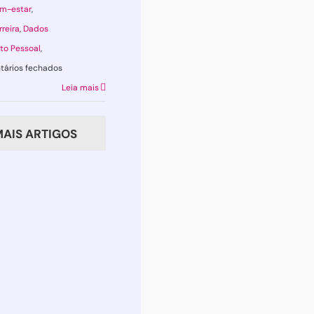
m-estar
,
rreira
,
Dados
to Pessoal
,
em
ários fechados
Quer
Leia mais
construir
um
AIS ARTIGOS
cérebro
resiliente?