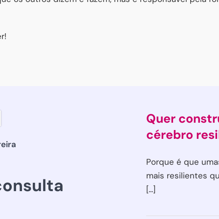
r!
Quer constr
cérebro resi
reira
Porque é que uma
mais resilientes q
onsulta
[...]