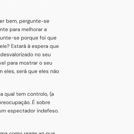
rer bem, pergunte-se
ente para melhorar a
gunte-se porque foi que
ele? Estará à espera que
desvalorizado no seu
vel para mostrar o seu
 eles, será que eles não
a qual tem controlo, (a
 preocupação. É sobre
 um espectador indefeso.
orma como reage ao que