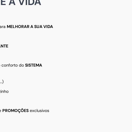
 A VIDA
para
MELHORAR A SUA VIDA
NTE
 conforto do
SISTEMA
…)
zinho
e
PROMOÇÕES
exclusivos