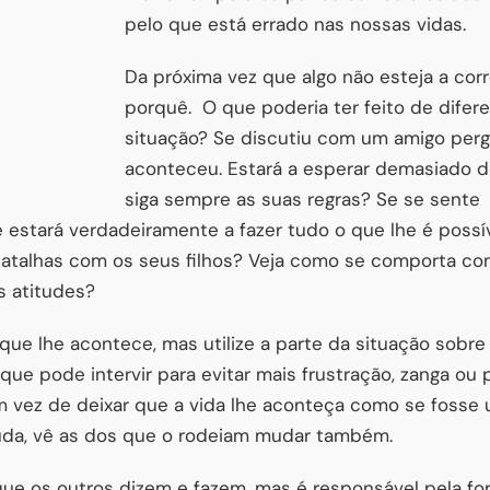
pelo que está errado nas nossas vidas.
Da próxima vez que algo não esteja a cor
porquê.
O que poderia ter feito de difer
situação? Se discutiu com um amigo per
aconteceu. Estará a esperar demasiado d
siga sempre as suas regras? Se se sente
 estará verdadeiramente a fazer tudo o que lhe é possí
atalhas com os seus filhos? Veja como se comporta com
s atitudes?
que lhe acontece, mas utilize a parte da situação sobre 
ue pode intervir para evitar mais frustração, zanga ou
m vez de deixar que a vida lhe aconteça como se fosse
uda, vê as dos que o rodeiam mudar também.
que os outros dizem e fazem, mas é responsável pela f