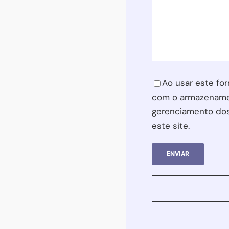
Please leave this f
Ao usar este for
com o armazename
gerenciamento do
este site.