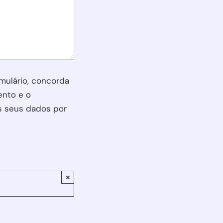
ield empty.
mulário, concorda
nto e o
s seus dados por
×