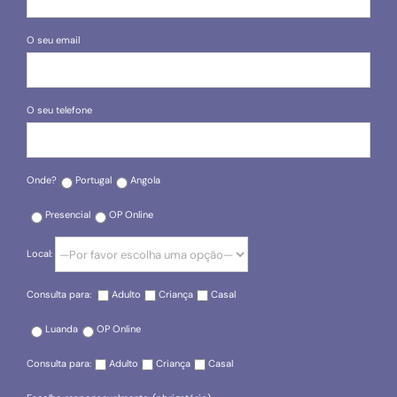
O seu email
O seu telefone
Onde?
Portugal
Angola
Presencial
OP Online
Local:
Consulta para:
Adulto
Criança
Casal
Luanda
OP Online
Consulta para:
Adulto
Criança
Casal