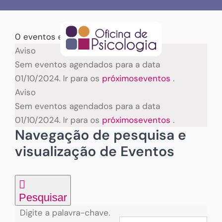
Skip
to
content
0 eventos encontrados.
Eventos
Aviso
Sem eventos agendados para a data
for
01/10/2024. Ir para os
próximoseventos
.
Aviso
01/10/2024
Sem eventos agendados para a data
01/10/2024. Ir para os
próximoseventos
.
Navegação de pesquisa e
visualização de Eventos
Pesquisar
Digite a palavra-chave.