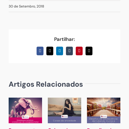
30 de Setembro, 2018
Partilhar:
Facebook
X
LinkedIn
Tumblr
Pinterest
Email
(necessário
mas
não
publicado)
Artigos Relacionados