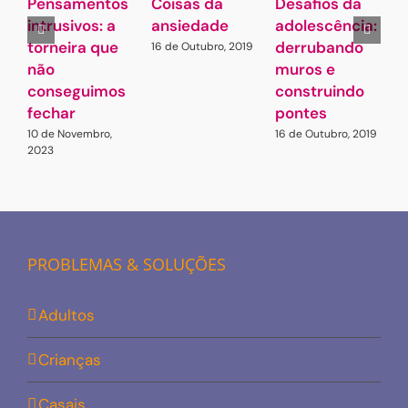
Pensamentos
Coisas da
Desafios da
O
intrusivos: a
ansiedade
adolescência:
s
torneira que
derrubando
e
16 de Outubro, 2019
não
muros e
1
conseguimos
construindo
fechar
pontes
10 de Novembro,
16 de Outubro, 2019
2023
PROBLEMAS & SOLUÇÕES
Adultos
Crianças
Casais