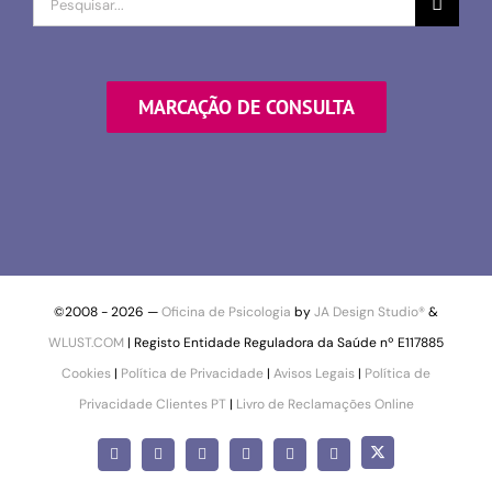
por
MARCAÇÃO DE CONSULTA
©2008 -
2026 —
Oficina de Psicologia
by
JA Design Studio®
&
WLUST.COM
| Registo Entidade Reguladora da Saúde nº E117885
Cookies
|
Política de Privacidade
|
Avisos Legais
|
Política de
Privacidade Clientes PT
|
Livro de Reclamações Online
X
Facebook
Instagram
LinkedIn
YouTube
Pinterest
SoundCloud