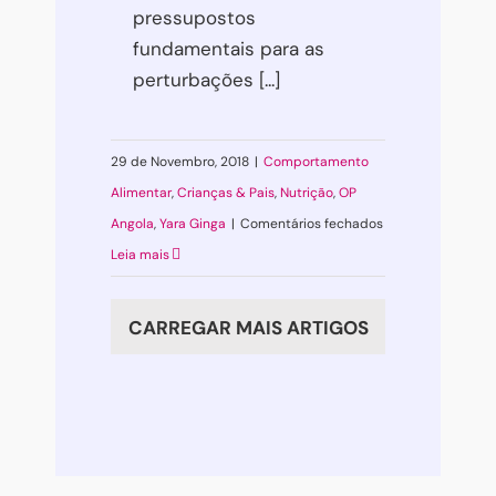
pressupostos
fundamentais para as
perturbações [...]
29 de Novembro, 2018
|
Comportamento
Alimentar
,
Crianças & Pais
,
Nutrição
,
OP
em
Angola
,
Yara Ginga
|
Comentários fechados
Perturbações
Leia mais
do
Comportamento
CARREGAR MAIS ARTIGOS
Alimentar
e
a
Adolescência