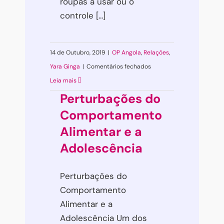
roupas a usar ou o
em poucos minutos!
controle [...]
RECEBER
14 de Outubro, 2019
|
OP Angola
,
Relações
,
NÃO OBRIGADO
em
Yara Ginga
|
Comentários fechados
Um
Leia mais
mar
Perturbações do
sem
Comportamento
rosas
Alimentar e a
Adolescência
Perturbações do
Comportamento
Alimentar e a
Adolescência Um dos