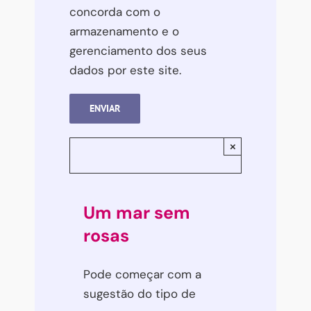
concorda com o
armazenamento e o
gerenciamento dos seus
dados por este site.
×
Um mar sem
rosas
Interessado(a) em ser mais feliz?
Pode começar com a
Então não perca nenhuma das dicas de saúde e bem-estar
que a Oficina de Psicologia envia gratuitamente. E
ganhe
sugestão do tipo de
de presente o nosso curso
que o(a) ensina a ficar calmo(a)