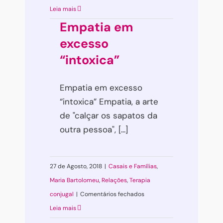
Nova
Leia mais
Era
Empatia em
Relacional
excesso
“intoxica”
Empatia em excesso
“intoxica” Empatia, a arte
de "calçar os sapatos da
outra pessoa", [...]
27 de Agosto, 2018
|
Casais e Famílias
,
Maria Bartolomeu
,
Relações
,
Terapia
em
conjugal
|
Comentários fechados
Empatia
Leia mais
em