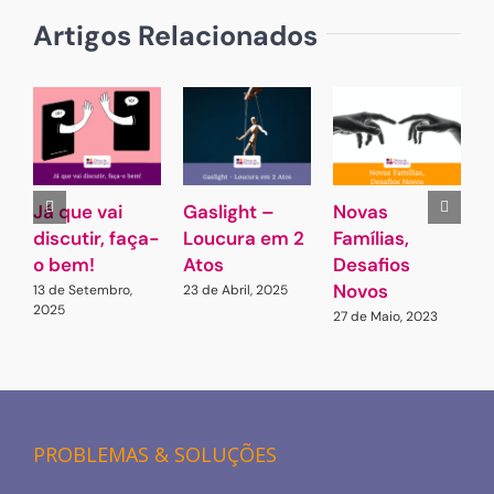
Artigos Relacionados
Já que vai
Gaslight –
Novas
(
discutir, faça-
Loucura em 2
Famílias,
c
o bem!
Atos
Desafios
F
Novos
P
13 de Setembro,
23 de Abril, 2025
2025
27 de Maio, 2023
1
PROBLEMAS & SOLUÇÕES