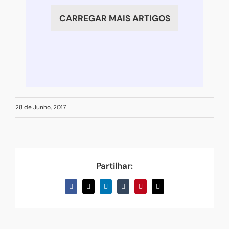
excesso
CARREGAR MAIS ARTIGOS
“intoxica”
28 de Junho, 2017
Partilhar:
Facebook
X
LinkedIn
Tumblr
Pinterest
Email
(necessário
mas
não
publicado)