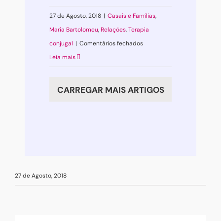
27 de Agosto, 2018
|
Casais e Famílias
,
Maria Bartolomeu
,
Relações
,
Terapia
em
conjugal
|
Comentários fechados
Empatia
Leia mais
em
excesso
CARREGAR MAIS ARTIGOS
“intoxica”
27 de Agosto, 2018