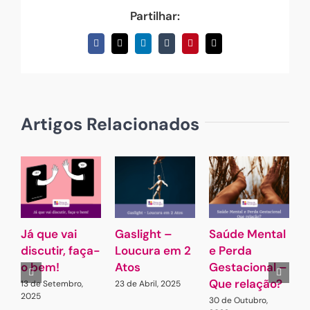
Partilhar:
Facebook
X
LinkedIn
Tumblr
Pinterest
Email
(necessário
mas
não
publicado)
Artigos Relacionados
Já que vai
Gaslight –
Saúde Mental
O
discutir, faça-
Loucura em 2
e Perda
d
o bem!
Atos
Gestacional –
Que relação?
p
13 de Setembro,
23 de Abril, 2025
2025
d
30 de Outubro,