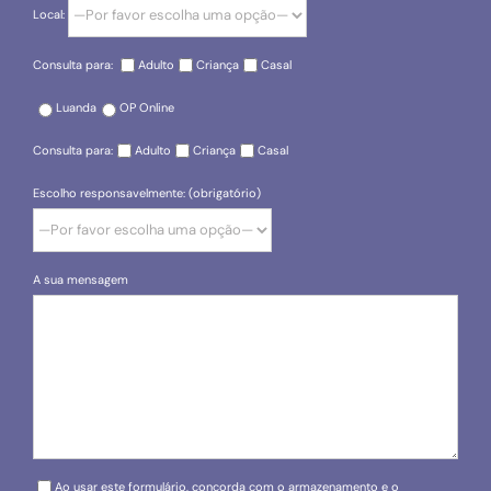
Local:
Consulta para:
Adulto
Criança
Casal
Luanda
OP Online
Consulta para:
Adulto
Criança
Casal
Escolho responsavelmente: (obrigatório)
A sua mensagem
Please leave this field empty.
Ao usar este formulário, concorda com o armazenamento e o