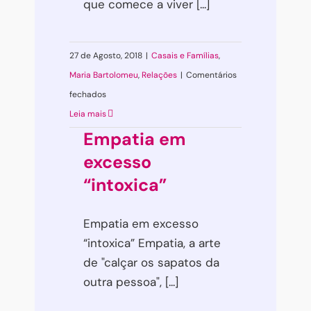
que comece a viver [...]
27 de Agosto, 2018
|
Casais e Famílias
,
Maria Bartolomeu
,
Relações
|
Comentários
em
fechados
Nova
Leia mais
Era
Empatia em
Relacional
excesso
“intoxica”
Empatia em excesso
“intoxica” Empatia, a arte
de "calçar os sapatos da
outra pessoa", [...]