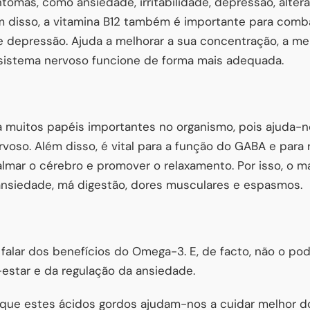
omas, como ansiedade, irritabilidade, depressão, alter
m disso, a vitamina B12 também é importante para comba
depressão. Ajuda a melhorar a sua concentração, a mel
 sistema nervoso funcione de forma mais adequada.
uitos papéis importantes no organismo, pois ajuda-no
rvoso. Além disso, é vital para a função do GABA e para
almar o cérebro e promover o relaxamento. Por isso, o 
ansiedade, má digestão, dores musculares e espasmos.
falar dos benefícios do Omega-3. E, de facto, não o po
star e da regulação da ansiedade.
que estes ácidos gordos ajudam-nos a cuidar melhor d