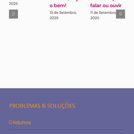
2025
o bem!
falar ou ouvir
A
13 de Setembro,
11 de Setembro,
2
2025
2025
PROBLEMAS & SOLUÇÕES
Adultos