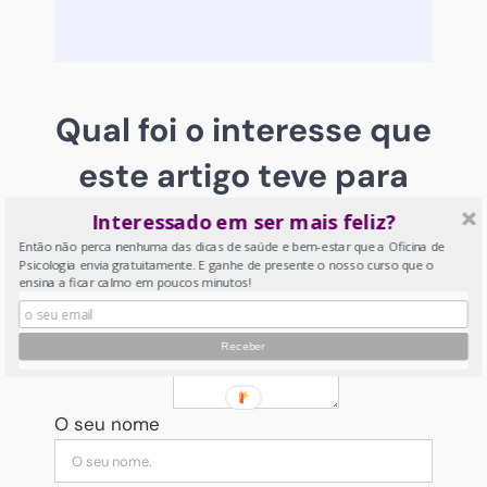
Qual foi o interesse que
este artigo teve para
si?
Interessado em ser mais feliz?
Então não perca nenhuma das dicas de saúde e bem-estar que a Oficina de
Psicologia envia gratuitamente. E ganhe de presente o nosso curso que o
ensina a ficar calmo em poucos minutos!
A sua classificação geral
A sua análise
O seu nome