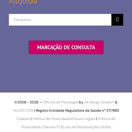
PESQUISAR
Procurar
por
MARCAÇÃO DE CONSULTA
©2008 -
2026 —
Oficina de Psicologia
by
JA Design Studio®
&
WLUST.COM
| Registo Entidade Reguladora da Saúde nº E117885
Cookies
|
Política de Privacidade
|
Avisos Legais
|
Política de
Privacidade Clientes PT
|
Livro de Reclamações Online