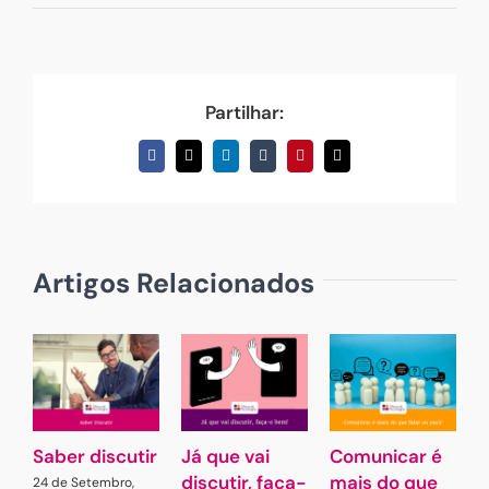
Partilhar:
Facebook
X
LinkedIn
Tumblr
Pinterest
Email
(necessário
mas
não
publicado)
Artigos Relacionados
Saber discutir
Já que vai
Comunicar é
G
discutir, faça-
mais do que
L
24 de Setembro,