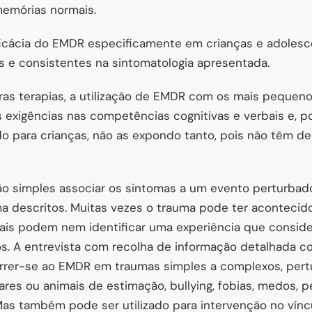
emórias normais.
ficácia do EMDR especificamente em crianças e adoles
vas e consistentes na sintomatologia apresentada.
as terapias, a utilização de EMDR com os mais pequen
exigências nas competências cognitivas e verbais e, p
 para crianças, não as expondo tanto, pois não têm de 
o simples associar os sintomas a um evento perturbad
 descritos. Muitas vezes o trauma pode ter acontecido
pais podem nem identificar uma experiência que cons
hos. A entrevista com recolha de informação detalhada c
orrer-se ao EMDR em traumas simples a complexos, pert
iares ou animais de estimação, bullying, fobias, medos, 
as também pode ser utilizado para intervenção no vínc