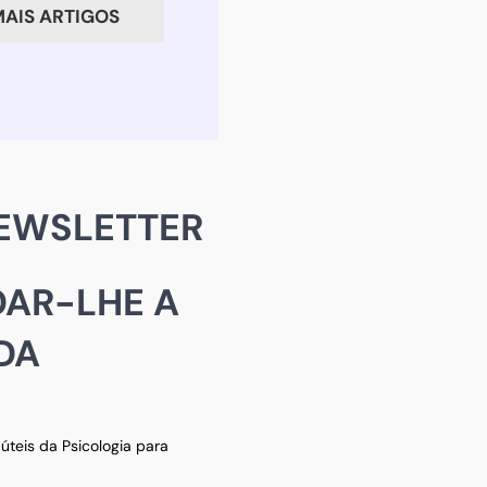
crianças
AIS ARTIGOS
e
adolescentes:
o
que
é
e
EWSLETTER
como
funciona?
AR-LHE A
DA
teis da Psicologia para