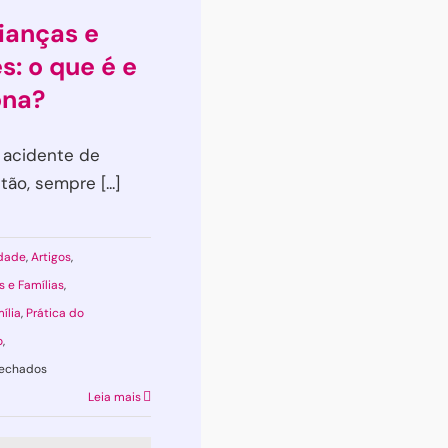
ianças e
s: o que é e
ona?
 acidente de
ão, sempre [...]
dade
,
Artigos
,
s e Famílias
,
ília
,
Prática do
o
,
em
fechados
EMDR
Leia mais
em