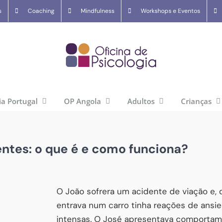
s
Coaching
Mindfulness
Workshops e Eventos
ia Portugal
OP Angola
Adultos
Crianças
ntes: o que é e como funciona?
O João sofrera um acidente de viação e,
entrava num carro tinha reações de ans
intensas. O José apresentava comportame