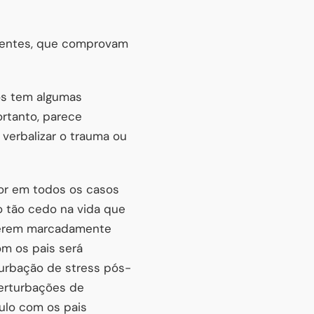
centes, que comprovam
os tem algumas
ortanto, parece
verbalizar o trauma ou
or em todos os casos
 tão cedo na vida que
iderem marcadamente
om os pais será
urbação de stress pós-
perturbações de
ulo com os pais