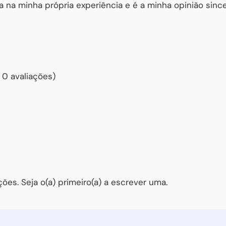
a na minha própria experiência e é a minha opinião since
 0 avaliações)
Interessado(a) em ser mais feliz?
ões. Seja o(a) primeiro(a) a escrever uma.
Então não perca nenhuma das dicas de saúde e bem-estar
que a Oficina de Psicologia envia gratuitamente. E
ganhe
de presente o nosso curso
que o(a) ensina a ficar calmo(a)
em poucos minutos!