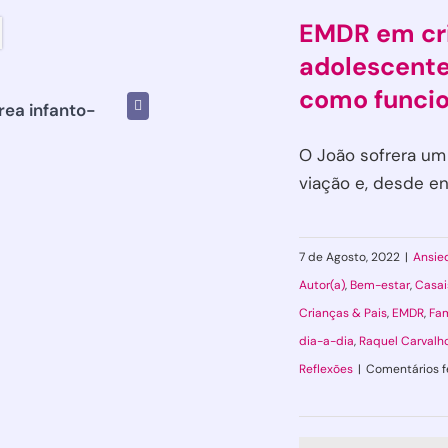
EMDR em cr
adolescente
como funci
RECEBER
área infanto-
NÃO OBRIGADO
O João sofrera um
viação e, desde ent
7 de Agosto, 2022
|
Ansie
Autor(a)
,
Bem-estar
,
Casai
Crianças & Pais
,
EMDR
,
Fam
dia-a-dia
,
Raquel Carvalh
Reflexões
|
Comentários 