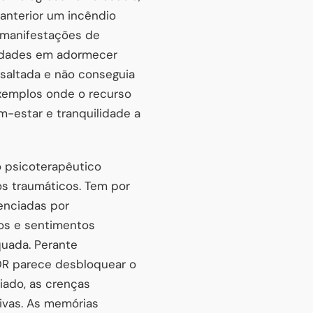
anterior um incêndio
r manifestações de
uldades em adormecer
ssaltada e não conseguia
exemplos onde o recurso
m-estar e tranquilidade a
 psicoterapêutico
os traumáticos. Tem por
enciadas por
os e sentimentos
quada. Perante
DR parece desbloquear o
viado, as crenças
ivas. As memórias