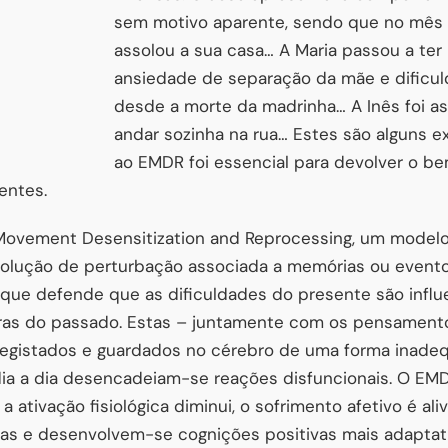
sem motivo aparente, sendo que no mês 
assolou a sua casa… A Maria passou a te
ansiedade de separação da mãe e dific
desde a morte da madrinha… A Inês foi a
andar sozinha na rua… Estes são alguns 
ao EMDR foi essencial para devolver o be
entes.
 Movement Desensitization and Reprocessing, um modelo
esolução de perturbação associada a memórias ou event
que defende que as dificuldades do presente são influ
ras do passado. Estas – juntamente com os pensament
 registados e guardados no cérebro de uma forma inade
dia a dia desencadeiam-se reações disfuncionais. O EM
 ativação fisiológica diminui, o sofrimento afetivo é ali
das e desenvolvem-se cognições positivas mais adaptat