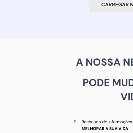
CARREGAR M
A NOSSA N
PODE MUD
VI
Recheada de informações ú
MELHORAR A SUA VIDA