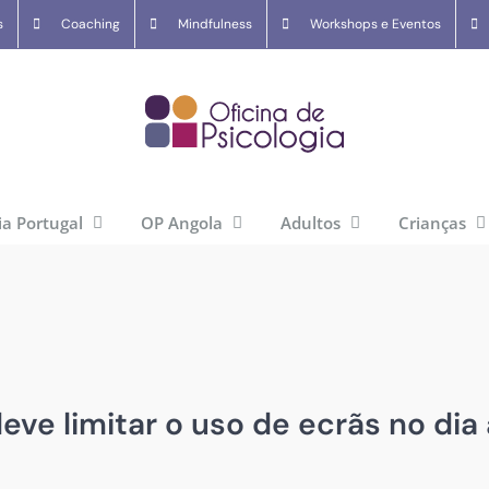
s
Coaching
Mindfulness
Workshops e Eventos
ia Portugal
OP Angola
Adultos
Crianças
eve limitar o uso de ecrãs no dia 