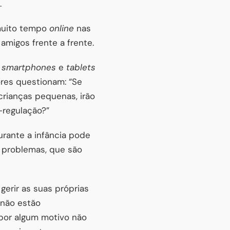
.
muito tempo
online
nas
amigos frente a frente.
s
smartphones
e
tablets
res questionam: “Se
crianças pequenas, irão
-regulação?”
rante a infância pode
e problemas, que são
gerir as suas próprias
 não estão
 por algum motivo não