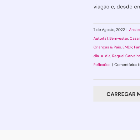
viação e, desde ent
7 de Agosto, 2022
|
Ansie
Autor(a)
,
Bem-estar
,
Casai
Crianças & Pais
,
EMDR
,
Fam
dia-a-dia
,
Raquel Carvalh
Reflexões
|
Comentários 
CARREGAR M