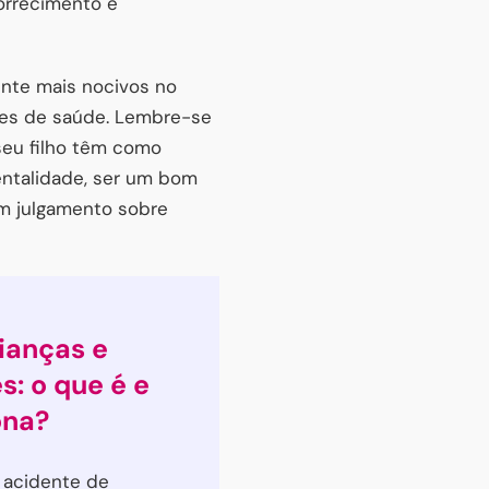
orrecimento e
ente mais nocivos no
ades de saúde. Lembre-se
 seu filho têm como
entalidade, ser um bom
om julgamento sobre
ianças e
s: o que é e
ona?
 acidente de