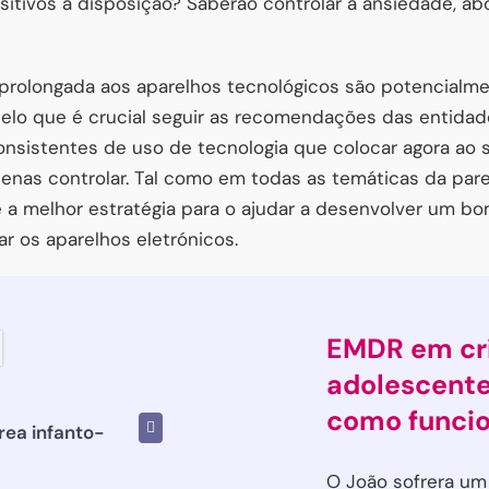
itivos à disposição? Saberão controlar a ansiedade, ab
 prolongada aos aparelhos tecnológicos são potencialm
 pelo que é crucial seguir as recomendações das entid
consistentes de uso de tecnologia que colocar agora ao
penas controlar. Tal como em todas as temáticas da par
é a melhor estratégia para o ajudar a desenvolver um b
r os aparelhos eletrónicos.
EMDR em cr
adolescente
como funci
área infanto-
O João sofrera um