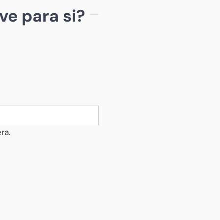
e
ve para si?
como
funciona?
ra.