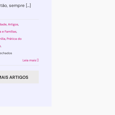
ão, sempre [...]
dade
,
Artigos
,
s e Famílias
,
ília
,
Prática do
o
,
em
fechados
EMDR
Leia mais
em
crianças
AIS ARTIGOS
e
adolescentes:
o
que
é