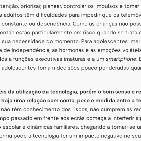
tenção, priorizar, planear, controlar os impulsos e tom
s adultos têm dificuldades para impedir que os telemóv
o constante ou dependência. Como as crianças não po
 então estão particularmente em risco quando se trata de
 a sua necessidade do momento. Para adolescentes ime
a de independência, as hormonas e as emoções voláte
dos a funções executivas imaturas e a um
smartphone
.
 e adolescentes tomam decisões pouco ponderadas quand
eis da utilização da tecnologia, porém o bom senso e r
haja uma relação com conta, peso e medida entre a tec
is não têm conhecimento dos riscos, não cumprem as r
o passado em frente aos ecrãs começa a interferir si
o escolar e dinâmicas familiares, chegando a tornar-se 
orma pode a tecnologia ter um impacto negativo no seu 