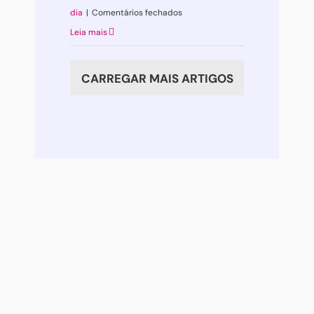
em
dia
|
Comentários fechados
Uma
Leia mais
história
de
CARREGAR MAIS ARTIGOS
controlo
alimentar
…