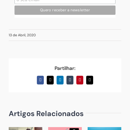
13 de Abril, 2020
Partilhar:
Facebook
X
LinkedIn
Tumblr
Pinterest
Email
(necessário
mas
não
publicado)
Artigos Relacionados