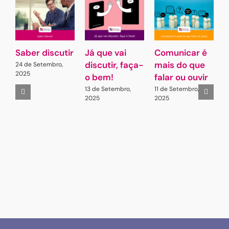
Saber discutir
Já que vai
Comunicar é
G
discutir, faça-
mais do que
L
24 de Setembro,
2025
o bem!
falar ou ouvir
A
13 de Setembro,
11 de Setembro,
2
2025
2025