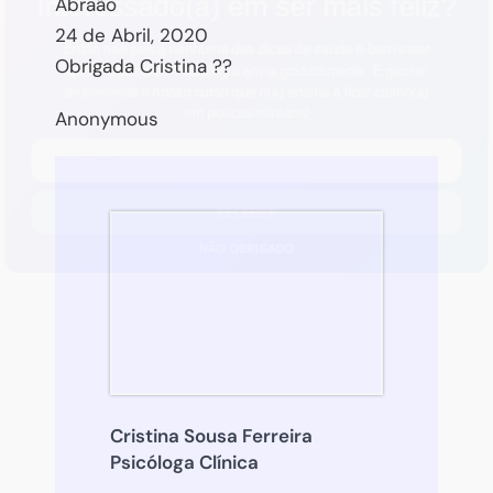
Interessado(a) em ser mais feliz?
Abraão
24 de Abril, 2020
Então não perca nenhuma das dicas de saúde e bem-estar
Obrigada Cristina ??
que a Oficina de Psicologia envia gratuitamente. E
ganhe
de presente o nosso curso
que o(a) ensina a ficar calmo(a)
em poucos minutos!
Anonymous
RECEBER
NÃO OBRIGADO
Cristina Sousa Ferreira
Psicóloga Clínica