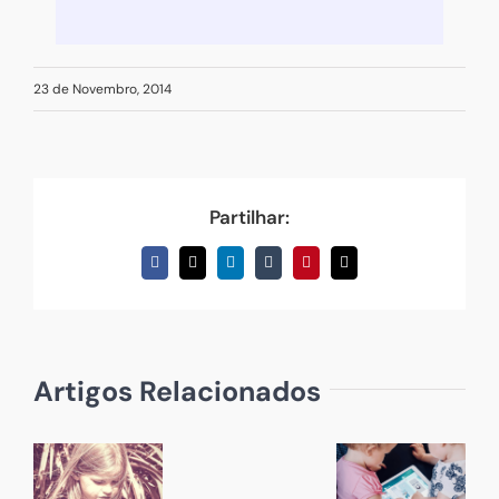
a
ajudar?
23 de Novembro, 2014
Partilhar:
Facebook
X
LinkedIn
Tumblr
Pinterest
Email
(necessário
mas
não
publicado)
Artigos Relacionados