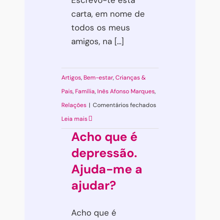
Escrevo-te esta
carta, em nome de
todos os meus
amigos, na [...]
Artigos
,
Bem-estar
,
Crianças &
Pais
,
Família
,
Inês Afonso Marques
,
em
Relações
|
Comentários fechados
Querido
Leia mais
Pai
Acho que é
Natal,
depressão.
até
Ajuda-me a
quando
ajudar?
posso
acreditar
Acho que é
em