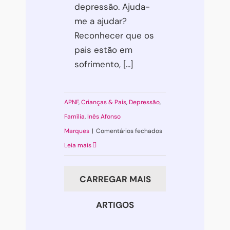
depressão. Ajuda-
ti?
me a ajudar?
Reconhecer que os
pais estão em
sofrimento, [...]
APNF
,
Crianças & Pais
,
Depressão
,
Família
,
Inês Afonso
em
Marques
|
Comentários fechados
Acho
Leia mais
que
é
CARREGAR MAIS
depressão.
Ajuda-
ARTIGOS
me