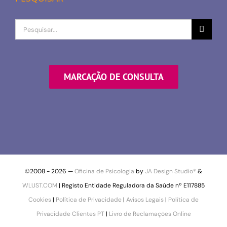
Procurar
por
MARCAÇÃO DE CONSULTA
©2008 -
2026 —
Oficina de Psicologia
by
JA Design Studio®
&
WLUST.COM
| Registo Entidade Reguladora da Saúde nº E117885
Cookies
|
Política de Privacidade
|
Avisos Legais
|
Política de
Privacidade Clientes PT
|
Livro de Reclamações Online