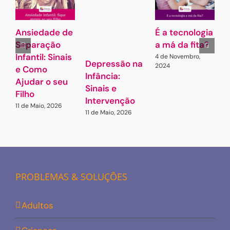
Ansiedade de
É a tecnologia
A
Separação
a má da fita?
Infantil: Sinais
4 de Novembro,
7
Depressão na
2024
e Como
Infância:
Ajudar o seu
Sinais e
Filho
Intervenção
11 de Maio, 2026
11 de Maio, 2026
PROBLEMAS & SOLUÇÕES
Adultos