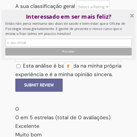
A sua classificação geral
que
Interessado em ser mais feliz?
posso
Então não perca nenhuma das dicas de saúde e bem-estar que a Oficina de
fazer?
A sua análise
Psicologia envia gratuitamente. E ganhe de presente o nosso curso que o
ensina a ficar calmo em poucos minutos!
O seu nome
Esta análise é baseada na minha própria
experiência e é a minha opinião sincera.
SUBMIT REVIEW
0
0 em 5 estrelas (total de 0 avaliações)
Excelente
Muito bom