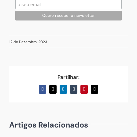
12 de Dezembro, 2023
Partilhar:
Facebook
X
LinkedIn
Tumblr
Pinterest
Email
(necessário
mas
não
publicado)
Artigos Relacionados