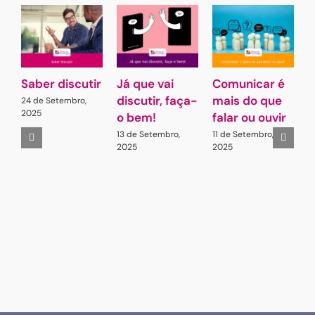
Saber discutir
Já que vai
Comunicar é
G
discutir, faça-
mais do que
L
24 de Setembro,
2025
o bem!
falar ou ouvir
A
13 de Setembro,
11 de Setembro,
2
2025
2025