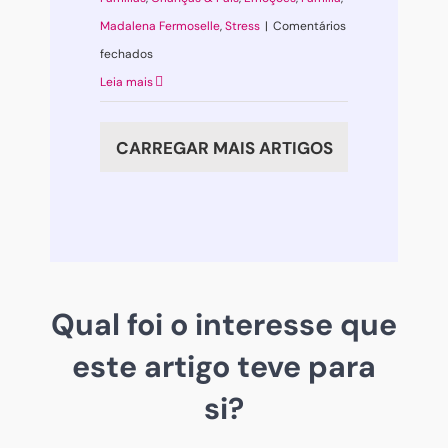
Madalena Fermoselle
,
Stress
|
Comentários
em
fechados
O
Leia mais
meu
filho
CARREGAR MAIS ARTIGOS
foi
diagnosticado
com
uma
perturbação
de
Qual foi o interesse que
ansiedade
este artigo teve para
generalizada…
e
si?
agora?
O