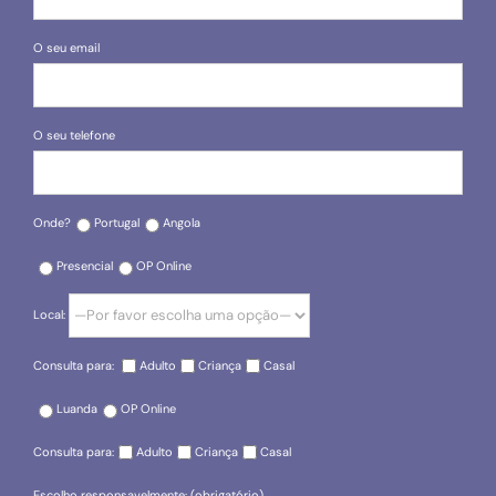
O seu email
O seu telefone
Onde?
Portugal
Angola
Presencial
OP Online
Local:
Consulta para:
Adulto
Criança
Casal
Luanda
OP Online
Consulta para:
Adulto
Criança
Casal
Escolho responsavelmente: (obrigatório)