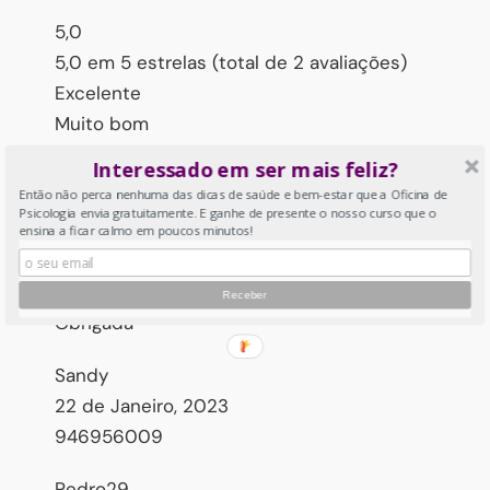
5,0
5,0 em 5 estrelas (total de 2 avaliações)
Excelente
Muito bom
Médio
Interessado em ser mais feliz?
Fraco
Então não perca nenhuma das dicas de saúde e bem-estar que a Oficina de
Terrível
Psicologia envia gratuitamente. E ganhe de presente o nosso curso que o
ensina a ficar calmo em poucos minutos!
22 de Setembro, 2023
Obrigada
Sandy
22 de Janeiro, 2023
946956009
Pedro29