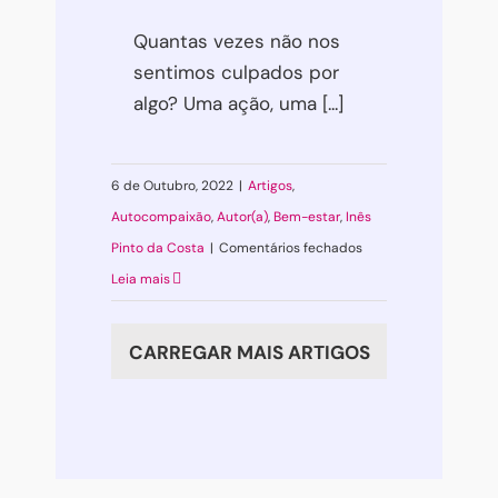
Quantas vezes não nos
sentimos culpados por
algo? Uma ação, uma [...]
6 de Outubro, 2022
|
Artigos
,
Autocompaixão
,
Autor(a)
,
Bem-estar
,
Inês
em
Pinto da Costa
|
Comentários fechados
Substituir
Leia mais
culpa
por
CARREGAR MAIS ARTIGOS
responsabilidade