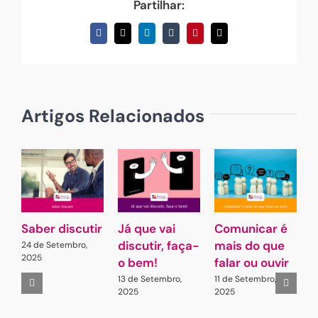
Partilhar:
Facebook
X
LinkedIn
Tumblr
Pinterest
Email
(necessário
mas
não
publicado)
Artigos Relacionados
Saber discutir
Já que vai
Comunicar é
G
discutir, faça-
mais do que
L
24 de Setembro,
2025
o bem!
falar ou ouvir
A
13 de Setembro,
11 de Setembro,
2
2025
2025