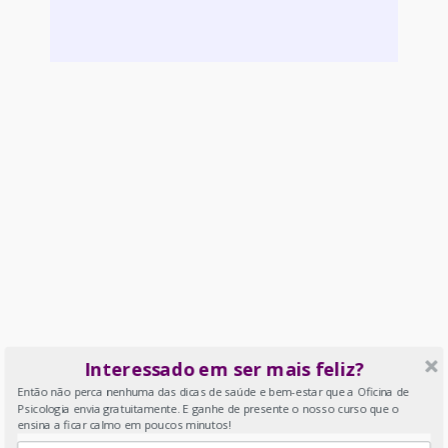
ser
aborrecidos:
os
benefícios
da
rotina
para
as
crianças
Interessado em ser mais feliz?
Então não perca nenhuma das dicas de saúde e bem-estar que a Oficina de
Psicologia envia gratuitamente. E ganhe de presente o nosso curso que o
ensina a ficar calmo em poucos minutos!