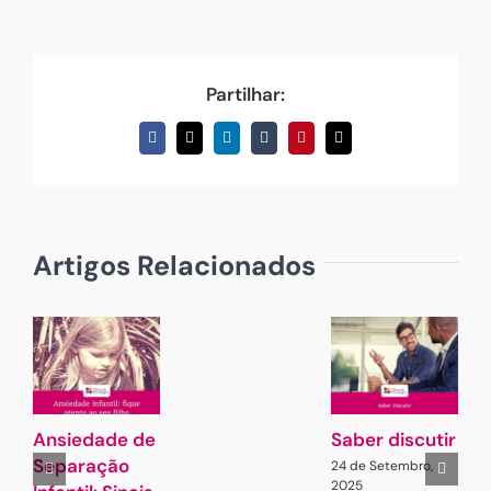
Partilhar:
Facebook
X
LinkedIn
Tumblr
Pinterest
Email
(necessário
mas
não
publicado)
Artigos Relacionados
Ansiedade de
Saber discutir
J
Separação
d
24 de Setembro,
2025