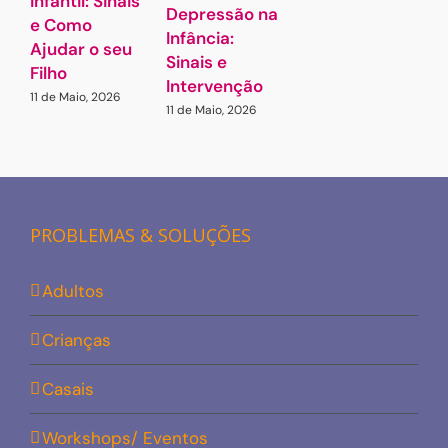
Infantil: Sinais
o
Depressão na
e Como
1
Infância:
2
Ajudar o seu
Sinais e
Filho
Intervenção
11 de Maio, 2026
11 de Maio, 2026
PROBLEMAS & SOLUÇÕES
Adultos
Crianças
Casais
Workshops/ Eventos