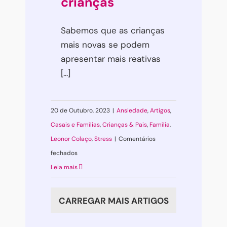
crianças
Sabemos que as crianças
mais novas se podem
apresentar mais reativas
[...]
20 de Outubro, 2023
|
Ansiedade
,
Artigos
,
Casais e Famílias
,
Crianças & Pais
,
Família
,
Leonor Colaço
,
Stress
|
Comentários
em
fechados
Dias
Leia mais
iguais
não
CARREGAR MAIS ARTIGOS
têm
que