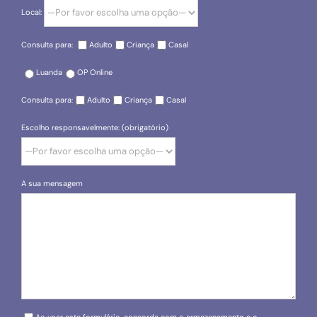
Local:
Consulta para:
Adulto
Criança
Casal
Luanda
OP Online
Consulta para:
Adulto
Criança
Casal
Escolho responsavelmente: (obrigatório)
A sua mensagem
Please leave this field empty.
Ao usar este formulário, concorda com o armazenamento e o