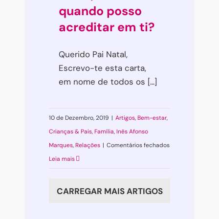
quando posso
acreditar em ti?
Querido Pai Natal,
Escrevo-te esta carta,
em nome de todos os [...]
10 de Dezembro, 2019
|
Artigos
,
Bem-estar
,
Crianças & Pais
,
Família
,
Inês Afonso
em
Marques
,
Relações
|
Comentários fechados
Querido
Leia mais
Pai
Natal,
CARREGAR MAIS ARTIGOS
até
quando