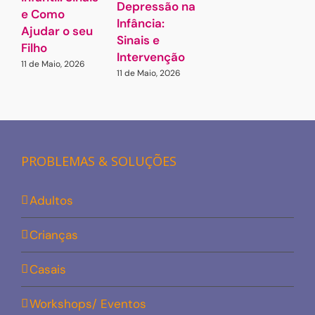
Depressão na
e Como
1
Infância:
2
Ajudar o seu
Sinais e
Filho
Intervenção
11 de Maio, 2026
11 de Maio, 2026
PROBLEMAS & SOLUÇÕES
Adultos
Crianças
Casais
Workshops/ Eventos