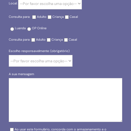
Local:
Consulta para:
Adulto
Criança
Casal
Luanda
OP Online
Consulta para:
Adulto
Criança
Casal
Escolho responsavelmente: (obrigatório)
A sua mensagem
Please leave this field empty.
Ao usar este formulário, concorda com o armazenamento e o