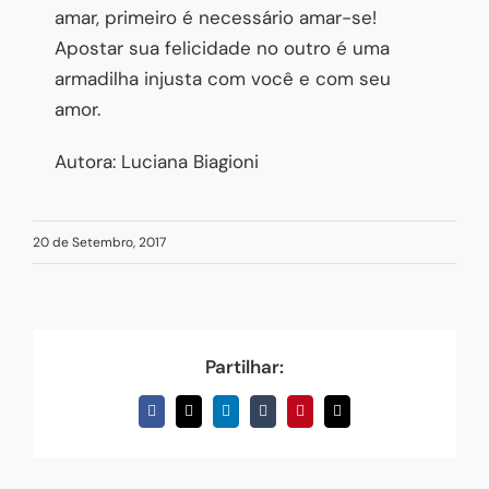
amar, primeiro é necessário amar-se!
Apostar sua felicidade no outro é uma
armadilha injusta com você e com seu
amor.
Autora: Luciana Biagioni
20 de Setembro, 2017
Partilhar:
Facebook
X
LinkedIn
Tumblr
Pinterest
Email
(necessário
mas
não
publicado)