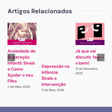
Artigos Relacionados
Ansiedade de
Já que vai
G
Separação
discutir, faça-
L
Infantil: Sinais
o bem!
A
Depressão na
e Como
13 de Setembro,
2
Infância:
2025
Ajudar o seu
Sinais e
Filho
Intervenção
11 de Maio, 2026
11 de Maio, 2026