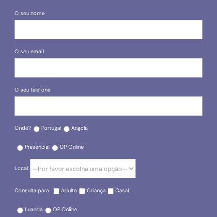
O seu nome
O seu email
O seu telefone
Onde?
Portugal
Angola
Presencial
OP Online
Local:
Consulta para:
Adulto
Criança
Casal
Luanda
OP Online