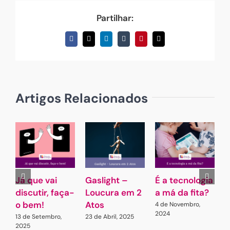
Partilhar:
Facebook
X
LinkedIn
Tumblr
Pinterest
Email
(necessário
mas
não
publicado)
Artigos Relacionados
Já que vai
Gaslight –
É a tecnologia
A
discutir, faça-
Loucura em 2
a má da fita?
o bem!
Atos
4 de Novembro,
7
2024
13 de Setembro,
23 de Abril, 2025
2025