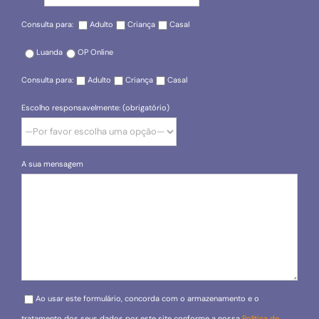
Consulta para:
Adulto
Criança
Casal
Luanda
OP Online
Consulta para:
Adulto
Criança
Casal
Escolho responsavelmente: (obrigatório)
A sua mensagem
Please leave this field empty.
Ao usar este formulário, concorda com o armazenamento e o
tratamento dos seus dados por este site conforme a nossa
Política de