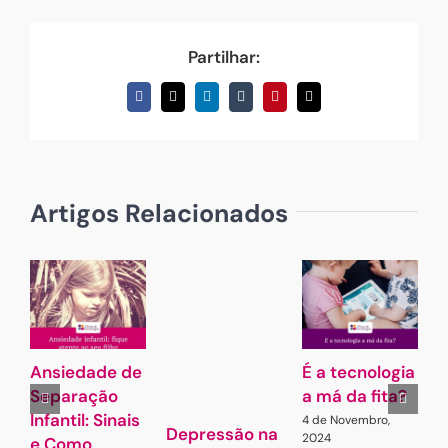
Partilhar:
Facebook
X
LinkedIn
Tumblr
Pinterest
Email
(necessário
mas
não
publicado)
Artigos Relacionados
Ansiedade de
É a tecnologia
A
Separação
a má da fita?
Infantil: Sinais
4 de Novembro,
7
Depressão na
2024
e Como