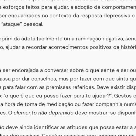
s esforços feitos para ajudar, a adoção de comportamen
ser enquadrados no contexto da resposta depressiva e
 “ataque” pessoal.
primida adota facilmente uma ruminação negativa, send
o, ajudar a recordar acontecimentos positivos da histór
 ser encorajada a conversar sobre o que sente e ser ou
assa por dar conselhos, mas por fazer com que sinta q
para falar com as premissas referidas. Deve existir disp
: “o que é que eu posso fazer para te ajudar?”. Gestos
 a hora de toma de medicação ou fazer companhia num
es. O
elemento não deprimido
deve mostrar-se disponív
ido
deve ainda identificar as atitudes que possa estar a
dios depressivos. Convém ressalvar que, mesmo que na