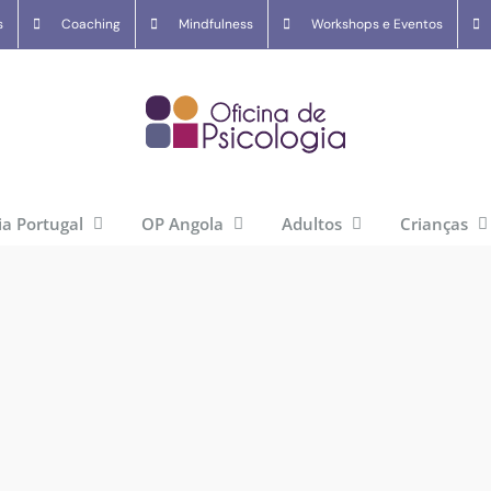
s
Coaching
Mindfulness
Workshops e Eventos
ia Portugal
OP Angola
Adultos
Crianças