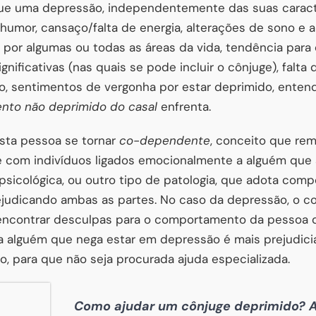
 uma depressão, independentemente das suas caracter
humor, cansaço/falta de energia, alterações de sono e a
e por algumas ou todas as áreas da vida, tendência para
gnificativas (nas quais se pode incluir o cônjuge), falta 
o, sentimentos de vergonha por estar deprimido, enten
nto não deprimido do casal
enfrenta.
esta pessoa se tornar
co-dependente
, conceito que re
 com indivíduos ligados emocionalmente a alguém que
psicológica, ou outro tipo de patologia, que adota co
ejudicando ambas as partes. No caso da depressão, o 
 encontrar desculpas para o comportamento da pessoa d
a alguém que nega estar em depressão é mais prejudicia
o, para que não seja procurada ajuda especializada.
Como ajudar um cônjuge deprimido? A