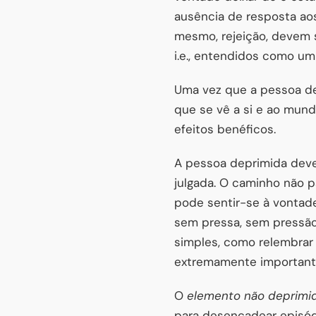
ausência de resposta ao
mesmo, rejeição, devem 
i.e., entendidos como um
Uma vez que a pessoa de
que se vê a si e ao mund
efeitos benéficos.
A pessoa deprimida deve
julgada. O caminho não p
pode sentir-se à vontade 
sem pressa, sem pressão
simples, como relembrar
extremamente important
O
elemento não deprim
para desencadear episó