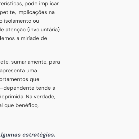
ísticas, pode implicar
petite, implicações na
 o isolamento ou
de atenção (involuntária)
demos a miríade de
mete, sumariamente, para
 apresenta uma
mportamentos que
co-dependente tende a
eprimida. Na verdade,
l que benéfico,
lgumas estratégias.