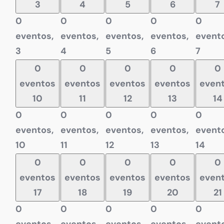
3
4
5
6
7
0
0
0
0
0
eventos,
eventos,
eventos,
eventos,
evento
3
4
5
6
7
0
0
0
0
0
eventos
eventos
eventos
eventos
even
10
11
12
13
14
0
0
0
0
0
eventos,
eventos,
eventos,
eventos,
evento
10
11
12
13
14
0
0
0
0
0
eventos
eventos
eventos
eventos
even
17
18
19
20
21
0
0
0
0
0