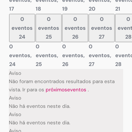
eventos,
eventos,
eventos,
eventos,
evento
17
18
19
20
21
0
0
0
0
0
eventos
eventos
eventos
eventos
even
24
25
26
27
28
0
0
0
0
0
eventos,
eventos,
eventos,
eventos,
evento
24
25
26
27
28
Aviso
Não foram encontrados resultados para esta
vista. Ir para os
próximoseventos
.
Aviso
Não há eventos neste dia.
Aviso
Não há eventos neste dia.
Aviso