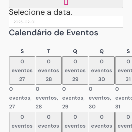
Selecione a data.
Calendário de Eventos
Segunda-
Terça-
Quarta-
Quinta-
S
T
Q
Q
S
feira
feira
feira
feira
f
0
0
0
0
0
eventos
eventos
eventos
eventos
even
27
28
29
30
31
0
0
0
0
0
eventos,
eventos,
eventos,
eventos,
evento
27
28
29
30
31
0
0
0
0
0
eventos
eventos
eventos
eventos
even