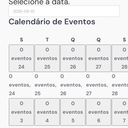
Selecione a data.
Calendário de Eventos
Segunda-
Terça-
Quarta-
Quinta-
S
T
Q
Q
S
feira
feira
feira
feira
f
0
0
0
0
0
eventos
eventos
eventos
eventos
even
24
25
26
27
28
0
0
0
0
0
eventos,
eventos,
eventos,
eventos,
evento
24
25
26
27
28
0
0
0
0
0
eventos
eventos
eventos
eventos
even
3
4
5
6
7