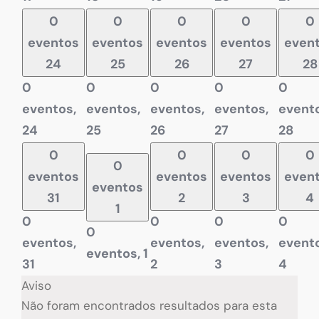
0
0
0
0
0
eventos
eventos
eventos
eventos
even
24
25
26
27
28
0
0
0
0
0
eventos,
eventos,
eventos,
eventos,
evento
24
25
26
27
28
0
0
0
0
0
eventos
eventos
eventos
even
eventos
31
2
3
4
1
0
0
0
0
0
eventos,
eventos,
eventos,
evento
eventos,
1
31
2
3
4
Aviso
Não foram encontrados resultados para esta