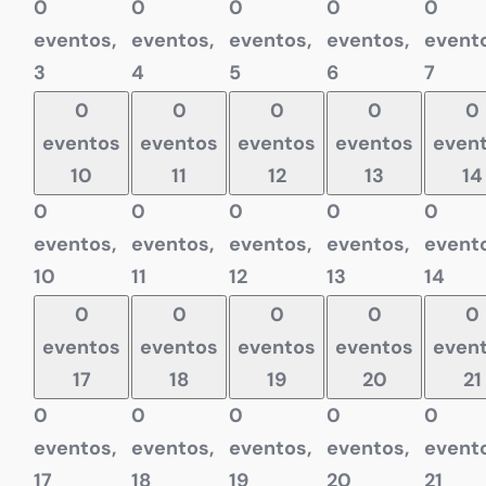
0
0
0
0
0
eventos,
eventos,
eventos,
eventos,
evento
3
4
5
6
7
0
0
0
0
0
eventos
eventos
eventos
eventos
even
10
11
12
13
14
0
0
0
0
0
eventos,
eventos,
eventos,
eventos,
evento
10
11
12
13
14
0
0
0
0
0
eventos
eventos
eventos
eventos
even
17
18
19
20
21
0
0
0
0
0
eventos,
eventos,
eventos,
eventos,
evento
17
18
19
20
21