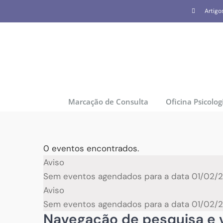
Skip
Artigo
to
content
Marcação de Consulta
Oficina Psicolog
0 eventos encontrados.
Eventos
Aviso
Sem eventos agendados para a data 01/02/20
for
Aviso
Sem eventos agendados para a data 01/02/20
01/02/2025
Navegação de pesquisa e v