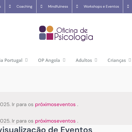
s
Coaching
Mindfulness
Workshops e Eventos
ia Portugal
OP Angola
Adultos
Crianças
25. Ir para os
próximoseventos
.
25. Ir para os
próximoseventos
.
isualização de Eventos