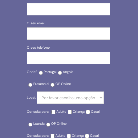
O seu email
O seu telefone
Onde?
Portugal
Angola
Presencial
OP Online
Local:
Consulta para:
Adulto
Criança
Casal
Luanda
OP Online
Consulta para:
Adulto
Criança
Casal