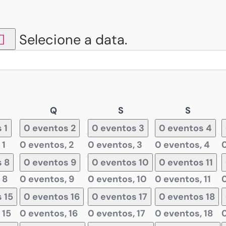
Selecione a data.
arta-
Quinta-
Sexta-
Sábado
Q
S
S
ira
feira
feira
s
1
0 eventos
2
0 eventos
3
0 eventos
4
,
1
0 eventos,
2
0 eventos,
3
0 eventos,
4
s
8
0 eventos
9
0 eventos
10
0 eventos
11
,
8
0 eventos,
9
0 eventos,
10
0 eventos,
11
s
15
0 eventos
16
0 eventos
17
0 eventos
18
,
15
0 eventos,
16
0 eventos,
17
0 eventos,
18