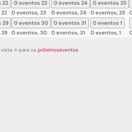
s
22
0 eventos
23
0 eventos
24
0 eventos
25
,
22
0 eventos,
23
0 eventos,
24
0 eventos,
25
s
29
0 eventos
30
0 eventos
31
0 eventos
1
,
29
0 eventos,
30
0 eventos,
31
0 eventos,
1
ista. Ir para os
próximoseventos
.