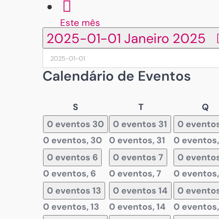
Este mês
2025-01-01
Janeiro 2025
Calendário de Eventos
Segunda-
Terça-
Qu
S
T
Q
feira
feira
fe
0 eventos
30
0 eventos
31
0 evento
0 eventos,
30
0 eventos,
31
0 eventos
0 eventos
6
0 eventos
7
0 evento
0 eventos,
6
0 eventos,
7
0 eventos
0 eventos
13
0 eventos
14
0 evento
0 eventos,
13
0 eventos,
14
0 eventos