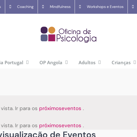
s
Coaching
Mindfulness
Workshops e Eventos
ia Portugal
OP Angola
Adultos
Crianças
ista. Ir para os
próximoseventos
.
ista. Ir para os
próximoseventos
.
isualização de Eventos