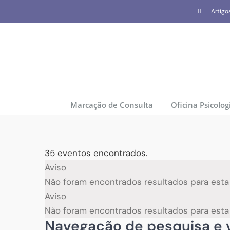
Skip
Artigo
to
content
Marcação de Consulta
Oficina Psicolog
35 eventos encontrados.
Eventos
Aviso
Não foram encontrados resultados para esta v
Aviso
Não foram encontrados resultados para esta v
Navegação de pesquisa e v